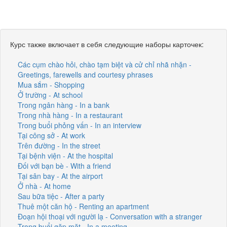
Курс также включает в себя следующие наборы карточек:
Các cụm chào hỏi, chào tạm biệt và cử chỉ nhã nhặn -
Greetings, farewells and courtesy phrases
Mua sắm - Shopping
Ở trường - At school
Trong ngân hàng - In a bank
Trong nhà hàng - In a restaurant
Trong buổi phỏng vấn - In an interview
Tại công sở - At work
Trên đường - In the street
Tại bệnh viện - At the hospital
Đối với bạn bè - With a friend
Tại sân bay - At the airport
Ở nhà - At home
Sau bữa tiệc - After a party
Thuê một căn hộ - Renting an apartment
Đoạn hội thoại với người lạ - Conversation with a stranger
Trong buổi gặp mặt - In a meeting