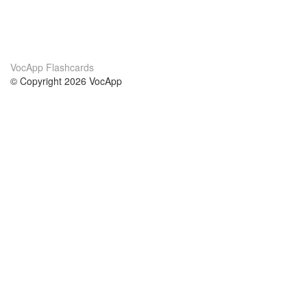
VocApp Flashcards
© Copyright 2026 VocApp
02-798 Mielczarskiego 8/58
Warsaw, Poland (EU)
О нас
Условия
наша команда
100% гарантия
Блог
политика конфиденциальности
правила
Контакт
GDPR