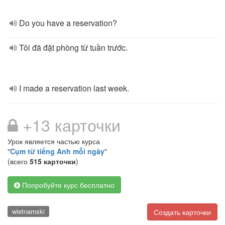
Do you have a reservation?
Tôi đã đặt phòng từ tuần trước.
I made a reservation last week.
+13 карточки
Урок является частью курса
"
Cụm từ tiếng Anh mỗi ngày
"
(всего
515 карточки
)
Попробуйте курс бесплатно
wietnamski
Создать карточки