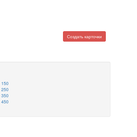
Создать карточки
- 150
- 250
- 350
- 450