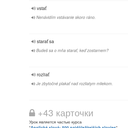
vstať
Nenávidím vstávanie skoro ráno.
starať sa
Budeš sa o mňa starať, keď zostarnem?
rozliať
Je zbytočné plakať nad rozliatym mliekom.
+43 карточки
Урок является частью курса
"
Anglické slová: 500 najdôležitejších slovies
"