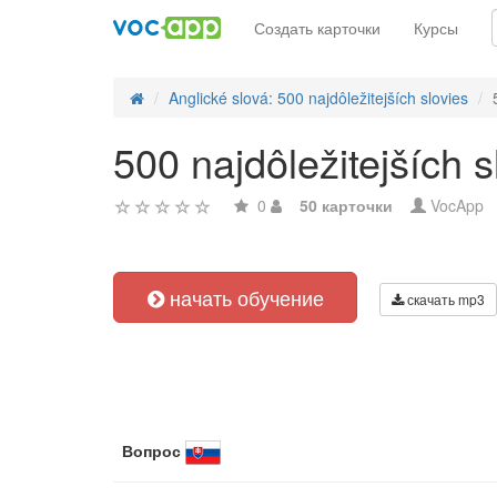
Создать карточки
Курсы
Anglické slová: 500 najdôležitejších slovies
500 najdôležitejších s
0
50 карточки
VocApp
начать обучение
скачать mp3
Вопрос