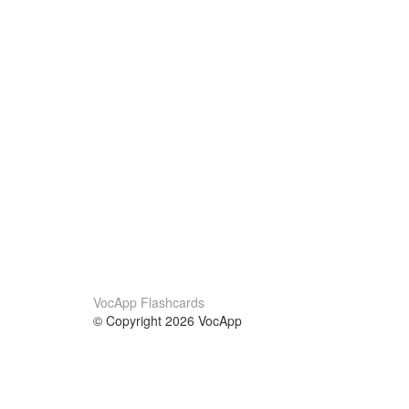
VocApp Flashcards
© Copyright 2026 VocApp
02-798 Mielczarskiego 8/58
Warsaw, Poland (EU)