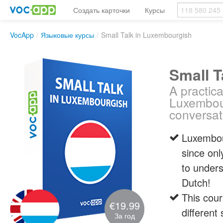
Создать карточки
Курсы
VocApp
/
Языковые курсы
/
Small Talk in Luxembourgish
Small T
A practica
Luxembour
conversat
Luxembou
since onl
to under
Dutch!
This cour
€19.99
different
За год