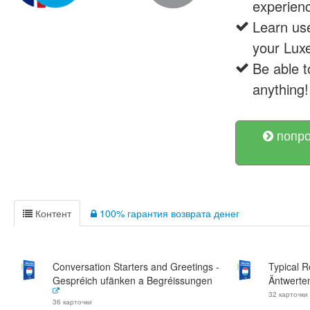
experienc
Learn use
your Lux
Be able t
anything!
попро
Контент
100% гарантия возврата денег
Conversation Starters and Greetings -
Typical 
Gespréich ufänken a Begréissungen
Äntwerte
32 карточки
36 карточки