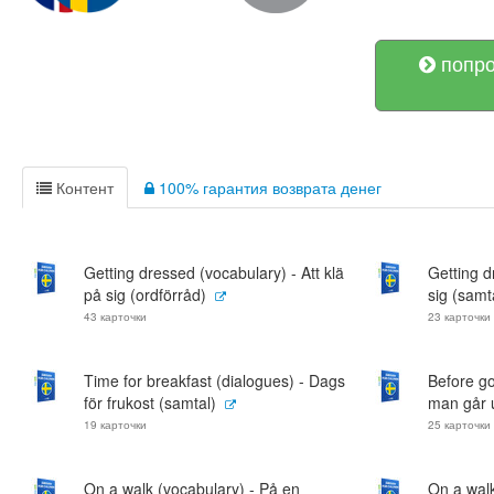
попро
Контент
100% гарантия возврата денег
Getting dressed (vocabulary) - Att klä
Getting d
på sig (ordförråd)
sig (samt
43 карточки
23 карточки
Time for breakfast (dialogues) - Dags
Before go
för frukost (samtal)
man går u
19 карточки
25 карточки
On a walk (vocabulary) - På en
On a walk