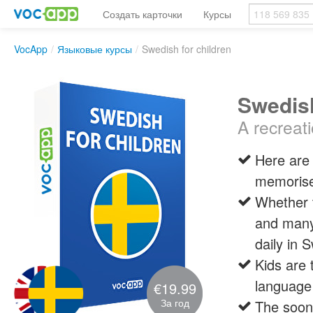
Создать карточки
Курсы
VocApp
/
Языковые курсы
/
Swedish for children
Swedish
A recreat
Here are 
memoris
Whether t
and many 
daily in 
Kids are 
language
€19.99
За год
The soone