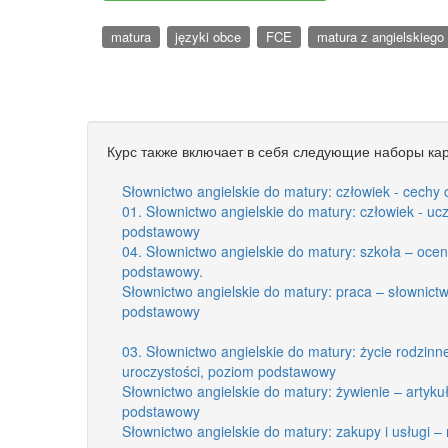
matura
języki obce
FCE
matura z angielskiego
Курс также включает в себя следующие наборы кар
Słownictwo angielskie do matury: człowiek - cech
01. Słownictwo angielskie do matury: człowiek - uc
podstawowy
04. Słownictwo angielskie do matury: szkoła – oce
podstawowy.
Słownictwo angielskie do matury: praca – słownic
podstawowy
03. Słownictwo angielskie do matury: życie rodzinne
uroczystości, poziom podstawowy
Słownictwo angielskie do matury: żywienie – artyk
podstawowy
Słownictwo angielskie do matury: zakupy i usługi 