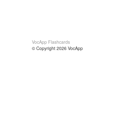
VocApp Flashcards
© Copyright 2026 VocApp
02-798 Mielczarskiego 8/58
Warsaw, Poland (EU)