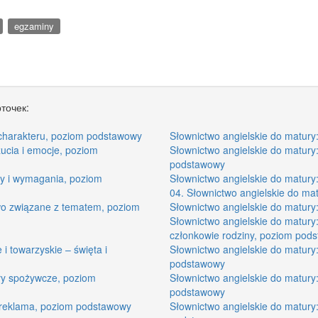
egzaminy
точек:
y charakteru, poziom podstawowy
Słownictwo angielskie do matur
zucia i emocje, poziom
Słownictwo angielskie do matury
podstawowy
ny i wymagania, poziom
Słownictwo angielskie do matury
04. Słownictwo angielskie do mat
two związane z tematem, poziom
Słownictwo angielskie do matur
Słownictwo angielskie do matury:
członkowie rodziny, poziom pod
 i towarzyskie – święta i
Słownictwo angielskie do matury: 
podstawowy
uły spożywcze, poziom
Słownictwo angielskie do matury
podstawowy
– reklama, poziom podstawowy
Słownictwo angielskie do matury: