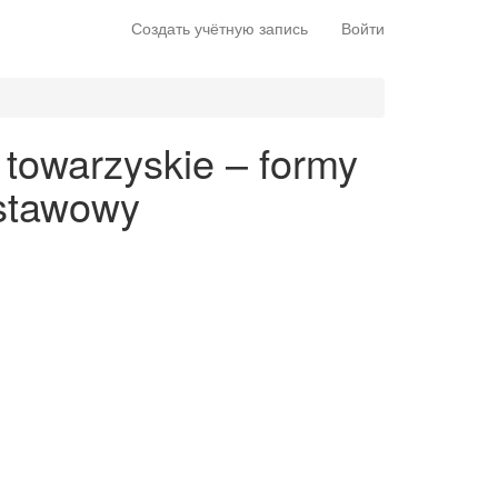
Создать учётную запись
Войти
 towarzyskie – formy
dstawowy