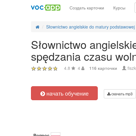
Создать карточки
Курсы
Słownictwo angielskie do matury podstawowej
Słownictwo angielskie
spędzania czasu woln
4.8
4
116 карточки
fisz
начать обучение
скачать mp3
Вопрос