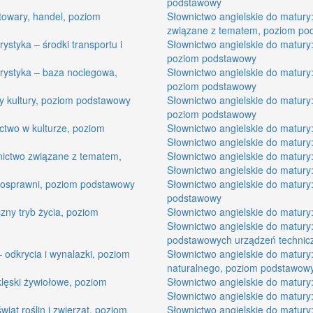
podstawowy
 towary, handel, poziom
Słownictwo angielskie do matury:
związane z tematem, poziom po
ystyka – środki transportu i
Słownictwo angielskie do matury:
poziom podstawowy
urystyka – baza noclegowa,
Słownictwo angielskie do matury:
poziom podstawowy
ny kultury, poziom podstawowy
Słownictwo angielskie do matury
poziom podstawowy
ictwo w kulturze, poziom
Słownictwo angielskie do matury
Słownictwo angielskie do matury
wnictwo związane z tematem,
Słownictwo angielskie do matury
Słownictwo angielskie do matury
łnosprawni, poziom podstawowy
Słownictwo angielskie do matury:
podstawowy
czny tryb życia, poziom
Słownictwo angielskie do matury
Słownictwo angielskie do matury:
podstawowych urządzeń technic
– odkrycia i wynalazki, poziom
Słownictwo angielskie do matury:
naturalnego, poziom podstawow
klęski żywiołowe, poziom
Słownictwo angielskie do matury
Słownictwo angielskie do matury
wiat roślin i zwierząt, poziom
Słownictwo angielskie do matury