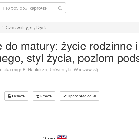
Czas wolny, styl życia
 do matury: życie rodzinne i
ego, styl życia, poziom po
koteka (mgr E. Habielska, Uniwersytet Warszawski)
Печать
играть
Проверьте себя
Ответ