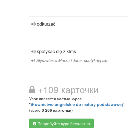
odkurzać
spotykać się z kimś
Słyszałeś o Marku i June, spotykają się.
+109 карточки
Урок является частью курса
"
Słownictwo angielskie do matury podstawowej
"
(всего
3 266 карточки
)
Попробуйте курс бесплатно