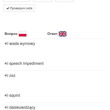
Проверьте себя
Вопрос
Ответ
wada wymowy
speech impediment
zez
squint
dalekowidzący