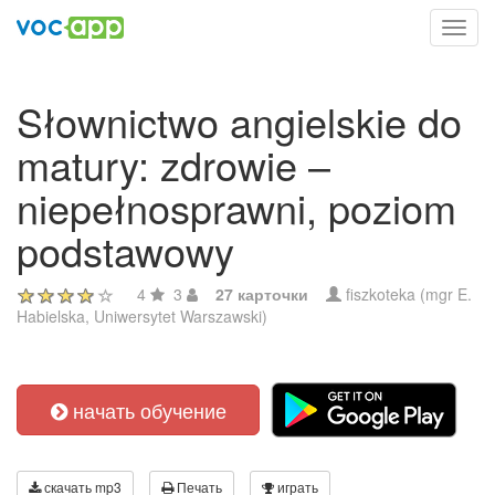
Toggl
navig
Słownictwo angielskie do
matury: zdrowie –
niepełnosprawni, poziom
podstawowy
4
3
27 карточки
fiszkoteka (mgr E.
Habielska, Uniwersytet Warszawski)
начать обучение
скачать mp3
Печать
играть