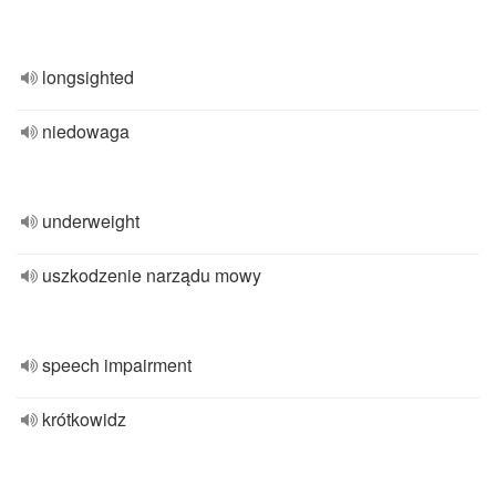
longsighted
niedowaga
underweight
uszkodzenie narządu mowy
speech impairment
krótkowidz