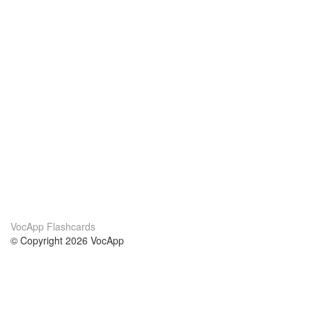
VocApp Flashcards
© Copyright 2026 VocApp
02-798 Mielczarskiego 8/58
Warsaw, Poland (EU)