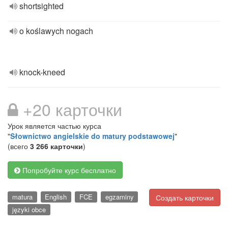
shortsighted
o koślawych nogach
knock-kneed
+20 карточки
Урок является частью курса
"
Słownictwo angielskie do matury podstawowej
"
(всего
3 266 карточки
)
Попробуйте курс бесплатно
matura
English
FCE
egzaminy
Создать карточки
języki obce