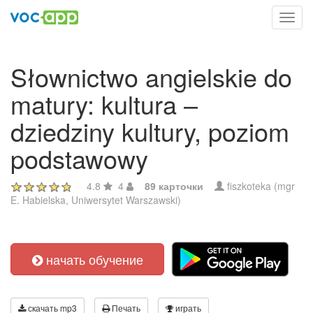
Toggl
navig
Słownictwo angielskie do
matury: kultura –
dziedziny kultury, poziom
podstawowy
4.8
4
89 карточки
fiszkoteka (mgr
E. Habielska, Uniwersytet Warszawski)
начать обучение
скачать mp3
Печать
играть