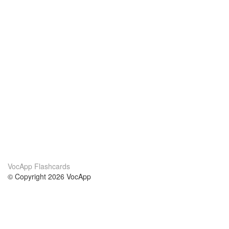
VocApp Flashcards
© Copyright 2026 VocApp
02-798 Mielczarskiego 8/58
Warsaw, Poland (EU)