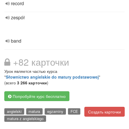
record
zespół
band
+82 карточки
Урок является частью курса
"
Słownictwo angielskie do matury podstawowej
"
(всего
3 266 карточки
)
Попробуйте курс бесплатно
angielski
matura
egzaminy
FCE
Создать карточки
matura z angielskiego