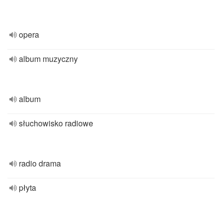
opera
album muzyczny
album
słuchowisko radiowe
radio drama
płyta