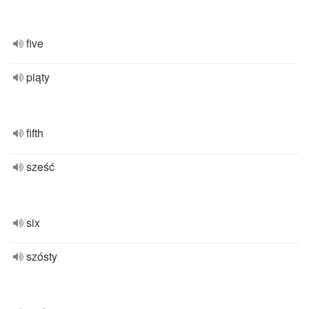
five
piąty
fifth
sześć
six
szósty