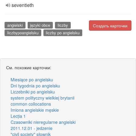
seventieth
angielski
języki obce
liczby
Создать карточки
liczbypoangielsku
liczby po angielsku
См. похожие карточки:
Miesiące po angielsku
Dni tygodnia po angielsku
Liczebniki po angielsku
system polityczny wielkiej brytanii
common collocations
Imiona angielskie męskie
Lecția 1
Czasowniki nieregularne angielski
2011.12.01 - jedzenie
"civil society" słownik