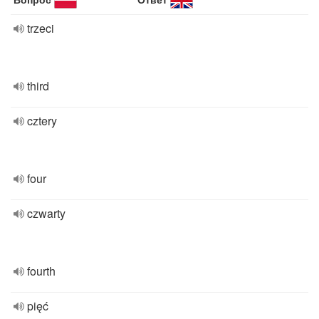
trzeci
third
cztery
four
czwarty
fourth
pięć