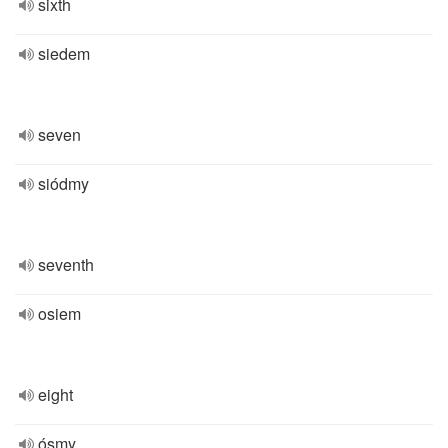
sixth
siedem
seven
siódmy
seventh
osiem
eight
ósmy