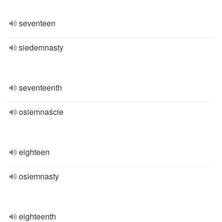
seventeen
siedemnasty
seventeenth
osiemnaście
eighteen
osiemnasty
eighteenth