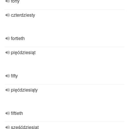
forty
czterdziesty
fortieth
pięćdziesiąt
fifty
pięćdziesiąty
fiftieth
sześćdziesiąt