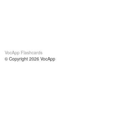
VocApp Flashcards
© Copyright 2026 VocApp
02-798 Mielczarskiego 8/58
Warsaw, Poland (EU)
О нас
Условия