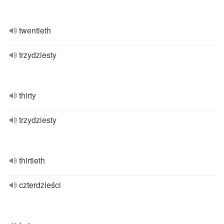
twentieth
trzydziesty
thirty
trzydziesty
thirtieth
czterdzieści