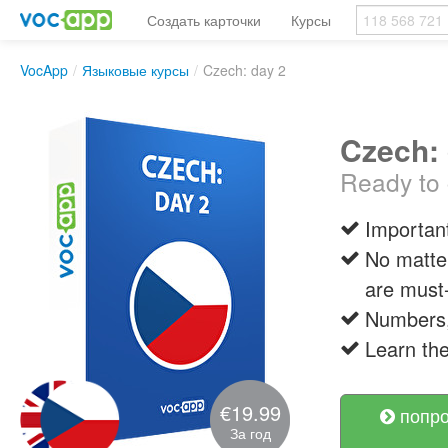
Создать карточки
Курсы
VocApp
/
Языковые курсы
/
Czech: day 2
Czech: 
Ready to 
Important
No matte
are must
Numbers,
Learn the
€19.99
попро
За год