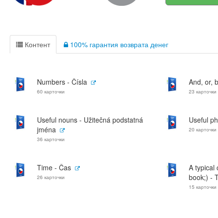
Контент
100% гарантия возврата денег
Numbers - Čísla
And, or, b
60 карточки
23 карточки
Useful nouns - Užitečná podstatná
Useful ph
jména
20 карточки
36 карточки
Time - Čas
A typical
book;) - 
26 карточки
15 карточки