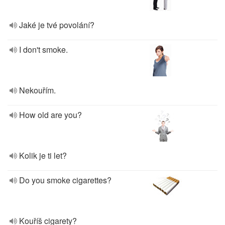
Jaké je tvé povolání?
I don't smoke.
Nekouřím.
How old are you?
Kolik je ti let?
Do you smoke cigarettes?
Kouříš cigarety?