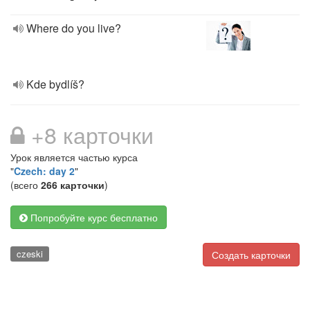
Where do you live?
Kde bydlíš?
+8 карточки
Урок является частью курса
"
Czech: day 2
"
(всего
266 карточки
)
Попробуйте курс бесплатно
czeski
Создать карточки