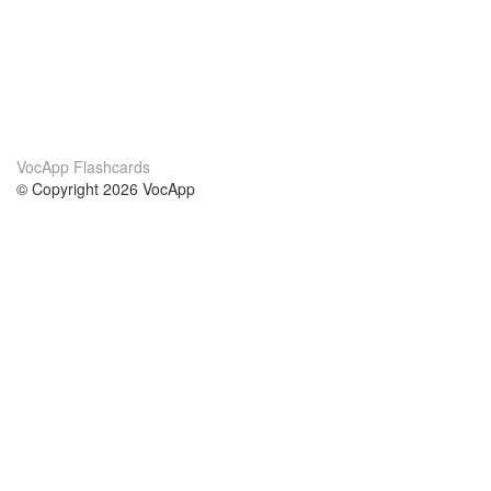
VocApp Flashcards
© Copyright 2026 VocApp
02-798 Mielczarskiego 8/58
Warsaw, Poland (EU)
О нас
Условия
наша команда
100% гарантия