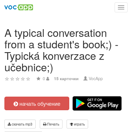
Toggl
navig
A typical conversation
from a student's book;) -
Typická konverzace z
učebnice;)
0
15 карточки
VocApp
начать обучение
скачать mp3
Печать
играть