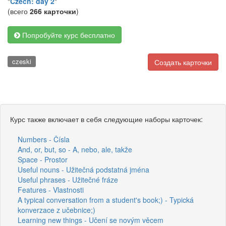
"
Czech: day 2
"
(всего
266 карточки
)
Попробуйте курс бесплатно
czeski
Создать карточки
Курс также включает в себя следующие наборы карточек:
Numbers - Čísla
And, or, but, so - A, nebo, ale, takže
Space - Prostor
Useful nouns - Užitečná podstatná jména
Useful phrases - Užitečné fráze
Features - Vlastnosti
A typical conversation from a student's book;) - Typická
konverzace z učebnice;)
Learning new things - Učení se novým věcem