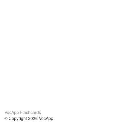
VocApp Flashcards
© Copyright 2026 VocApp
02-798 Mielczarskiego 8/58