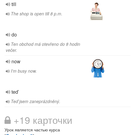
till
The shop is open till 8 p.m.
do
Ten obchod má otevřeno do 8 hodin
večer.
now
I'm busy now.
teď
Teď jsem zaneprázdněný.
+19 карточки
Урок является частью курса