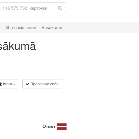
At a social event - Pasākumā
Pasākumā
играть
Проверьте себя
Ответ