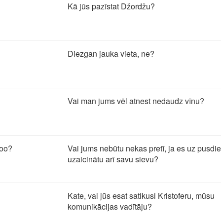
Kā jūs pazīstat Džordžu?
Diezgan jauka vieta, ne?
Vai man jums vēl atnest nedaudz vīnu?
too?
Vai jums nebūtu nekas pretī, ja es uz pusd
uzaicinātu arī savu sievu?
Kate, vai jūs esat satikusi Kristoferu, mūsu
komunikācijas vadītāju?