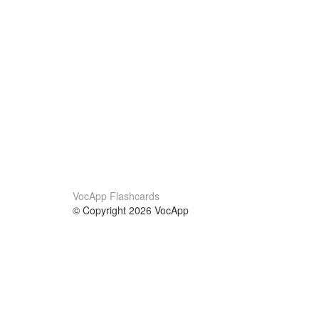
VocApp Flashcards
© Copyright 2026 VocApp
02-798 Mielczarskiego 8/58
Warsaw, Poland (EU)