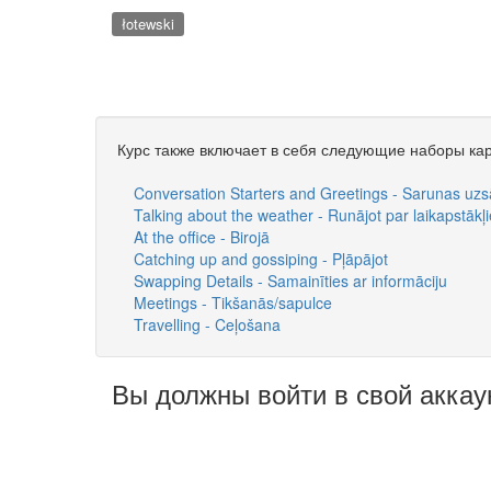
łotewski
Курс также включает в себя следующие наборы кар
Conversation Starters and Greetings - Sarunas uz
Talking about the weather - Runājot par laikapstākļ
At the office - Birojā
Catching up and gossiping - Pļāpājot
Swapping Details - Samainīties ar informāciju
Meetings - Tikšanās/sapulce
Travelling - Ceļošana
Вы должны войти в свой аккау