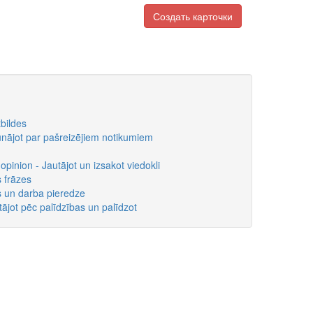
Создать карточки
bildes
unājot par pašreizējiem notikumiem
opinion - Jautājot un izsakot viedokli
 frāzes
s un darba pieredze
tājot pēc palīdzības un palīdzot