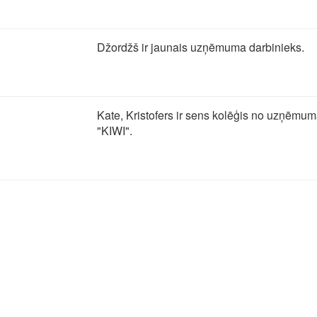
Džordžš ir jaunais uzņēmuma darbinieks.
Kate, Kristofers ir sens kolēģis no uzņēmu
"KIWI".