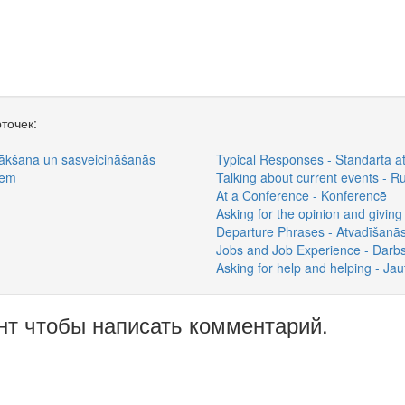
точек:
sākšana un sasveicināšanās
Typical Responses - Standarta at
iem
Talking about current events - R
At a Conference - Konferencē
Asking for the opinion and giving 
Departure Phrases - Atvadīšanās
Jobs and Job Experience - Darb
Asking for help and helping - Jau
нт чтобы написать комментарий.