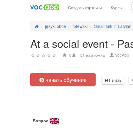
Создать карточки
Курсы
języki obce
łotewski
Small talk in Latvian
At a social event - 
0
51 карточка
VocApp
начать обучение
Печать
Вопрос