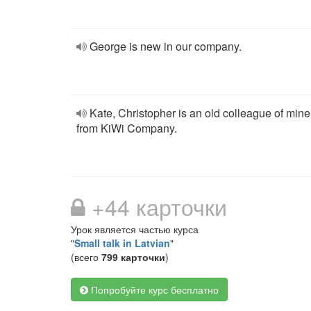
George is new in our company.
Kate, Christopher is an old colleague of mine
from KiWi Company.
+44 карточки
Урок является частью курса
"
Small talk in Latvian
"
(всего
799 карточки
)
Попробуйте курс бесплатно