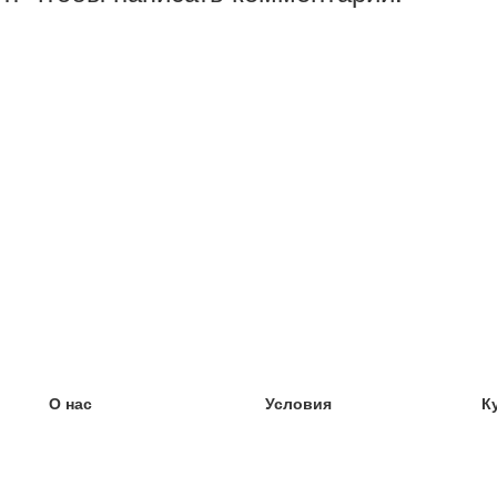
О нас
Условия
К
наша команда
100% гарантия
У
Блог
политика конфиденциальности
У
правила
У
Контакт