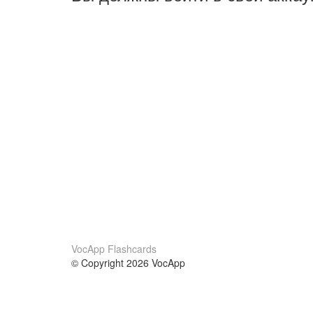
VocApp Flashcards
© Copyright 2026 VocApp
02-798 Mielczarskiego 8/58
Warsaw, Poland (EU)