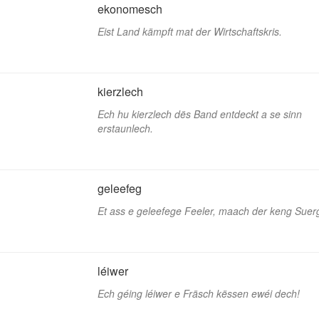
ekonomesch
Eist Land kämpft mat der Wirtschaftskris.
kierzlech
Ech hu kierzlech dës Band entdeckt a se sinn
erstaunlech.
geleefeg
Et ass e geleefege Feeler, maach der keng Suer
léiwer
Ech géing léiwer e Fräsch këssen ewéi dech!