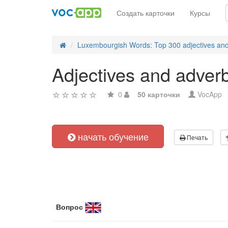
Создать карточки
Курсы
Luxembourgish Words: Top 300 adjectives an
Adjectives and adver
0
50 карточки
VocApp
начать обучение
Печать
Вопрос