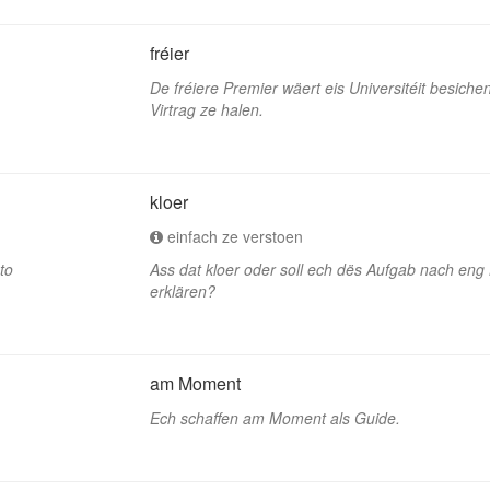
fréier
De fréiere Premier wäert eis Universitéit besichen,
Virtrag ze halen.
kloer
einfach ze verstoen
to
Ass dat kloer oder soll ech dës Aufgab nach eng 
erklären?
am Moment
Ech schaffen am Moment als Guide.