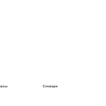
урсы
Словари
чёба английский
чёба немецкий
чёба испанский