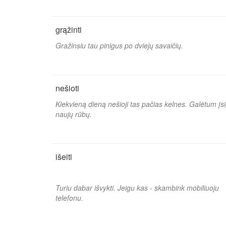
grąžinti
Gražinsiu tau pinigus po dviejų savaičių.
nešioti
Kiekvieną dieną nešioji tas pačias kelnes. Galėtum įsi
naujų rūbų.
išeiti
Turiu dabar išvykti. Jeigu kas - skambink mobiliuoju
telefonu.