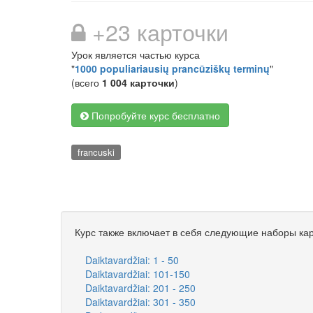
+23 карточки
Урок является частью курса
"
1000 populiariausių prancūziškų terminų
"
(всего
1 004 карточки
)
Попробуйте курс бесплатно
francuski
Курс также включает в себя следующие наборы кар
Daiktavardžiai: 1 - 50
Daiktavardžiai: 101-150
Daiktavardžiai: 201 - 250
Daiktavardžiai: 301 - 350