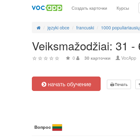
Создать карточки
Курсы
języki obce
francuski
1000 populiariausių
Veiksmažodžiai: 31 -
0
30 карточки
VocApp
начать обучение
Печать
Вопрос