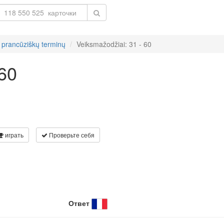
 prancūziškų terminų
Veiksmažodžiai: 31 - 60
 60
играть
Проверьте себя
Ответ