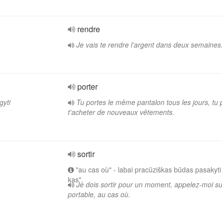
rendre
Je vais te rendre l'argent dans deux semaines
porter
gyti
Tu portes le même pantalon tous les jours, tu 
t'acheter de nouveaux vêtements.
sortir
"au cas où" - labai pracūziškas būdas pasakyti 
kas".
Je dois sortir pour un moment, appelez-moi s
portable, au cas où.