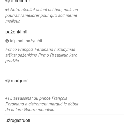
améliorer
Notre résultat actuel est bon, mais on
pourrait l'améliorer pour qu'il soit même
meilleur.
paženklinti
taip pat: pažymėti
Princo François Ferdinand nužudymas
aiškiai paženklino Pirmo Pasaulinio karo
pradžią.
marquer
L'assassinat du prince François
Ferdinand a clairement marqué le début
de la Ière Guerre mondiale.
užregistruoti