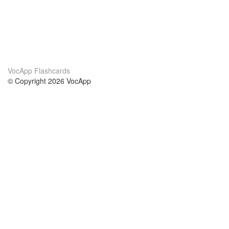
VocApp Flashcards
© Copyright 2026 VocApp
02-798 Mielczarskiego 8/58
Warsaw, Poland (EU)
О нас
Условия
наша команда
100% гарантия
Блог
политика конфиденциальности