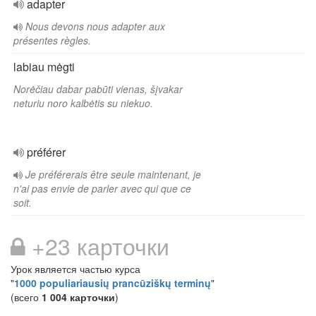
adapter
Nous devons nous adapter aux
présentes règles.
labiau mėgti
Norėčiau dabar pabūti vienas, šįvakar
neturiu noro kalbėtis su niekuo.
préférer
Je préférerais être seule maintenant, je
n'ai pas envie de parler avec qui que ce
soit.
+23 карточки
Урок является частью курса
"
1000 populiariausių prancūziškų terminų
"
(всего
1 004 карточки
)