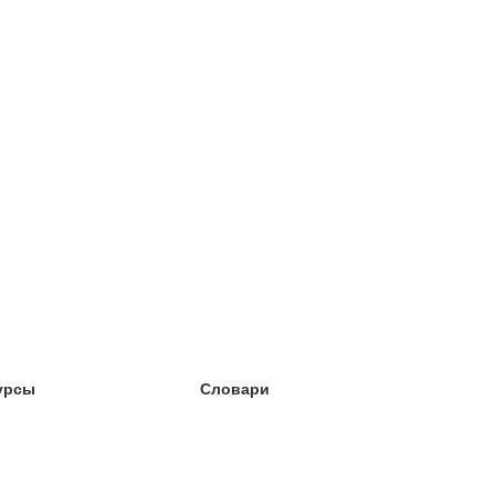
урсы
Словари
чёба английский
чёба немецкий
чёба испанский
чёба французский