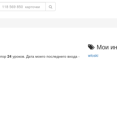
Мои ин
włoski
втор
24
уроков. Дата моего последнего входа -