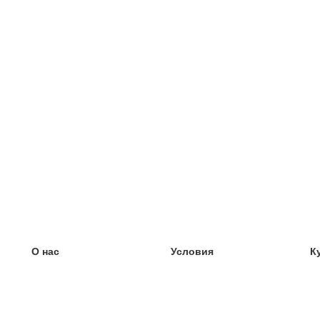
О нас
Условия
К
наша команда
100% гарантия
У
Блог
политика конфиденциальности
У
правила
У
Контакт
GDPR
У