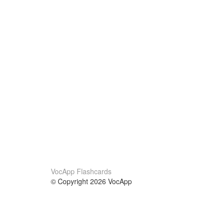
VocApp Flashcards
© Copyright 2026 VocApp
02-798 Mielczarskiego 8/58
Warsaw, Poland (EU)