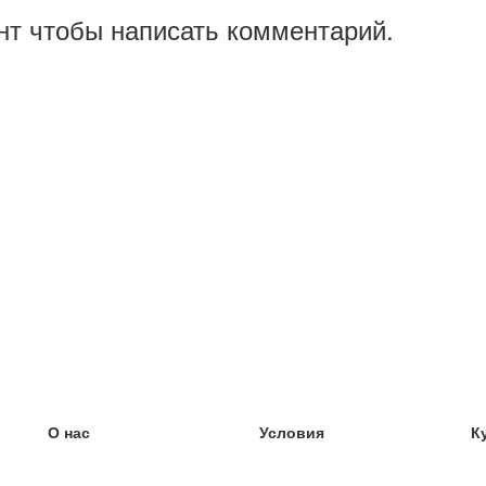
нт чтобы написать комментарий.
О нас
Условия
К
наша команда
100% гарантия
У
Блог
политика конфиденциальности
У