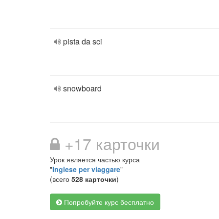
pista da sci
snowboard
+17 карточки
Урок является частью курса
"
Inglese per viaggare
"
(всего
528 карточки
)
Попробуйте курс бесплатно