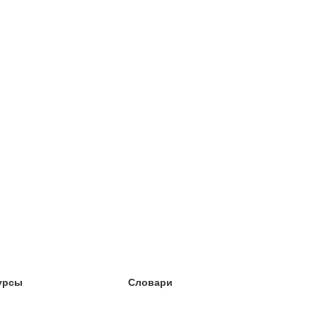
урсы
Словари
чёба английский
чёба немецкий