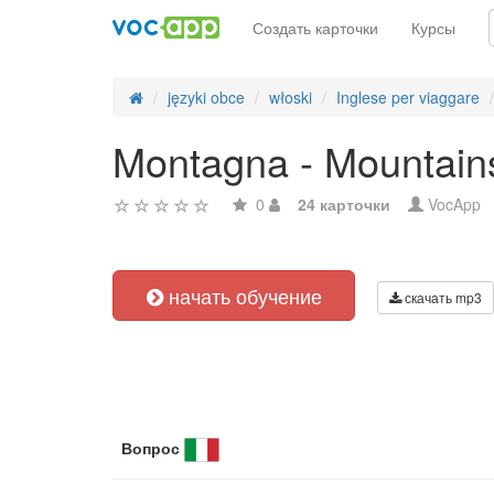
Создать карточки
Курсы
języki obce
włoski
Inglese per viaggare
Montagna - Mountain
0
24 карточки
VocApp
начать обучение
скачать mp3
Вопрос