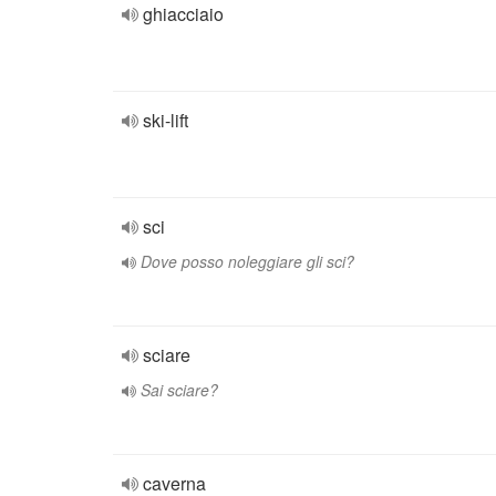
ghiacciaio
ski-lift
sci
Dove posso noleggiare gli sci?
sciare
Sai sciare?
caverna