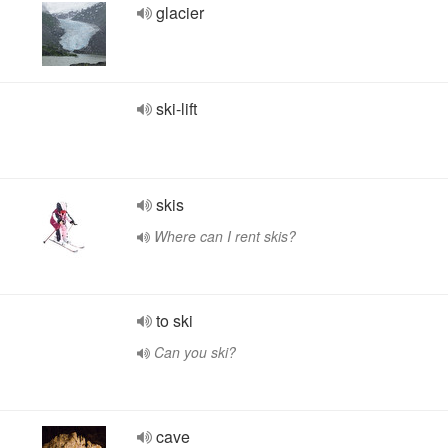
glacier
ski-lift
skis
Where can I rent skis?
to ski
Can you ski?
cave