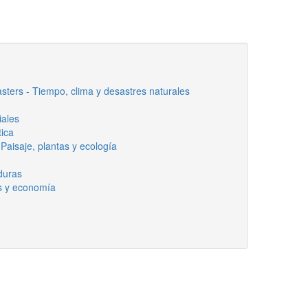
asters - Tiempo, clima y desastres naturales
iales
tica
Paisaje, plantas y ecología
rduras
s y economía