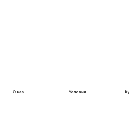
О нас
Условия
К
наша команда
100% гарантия
У
Блог
политика конфиденциальности
У
правила
У
Контакт
GDPR
У
связаться
У
Ещё
У