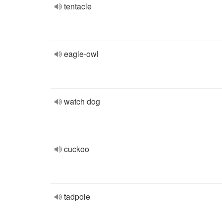
tentacle
eagle-owl
watch dog
cuckoo
tadpole