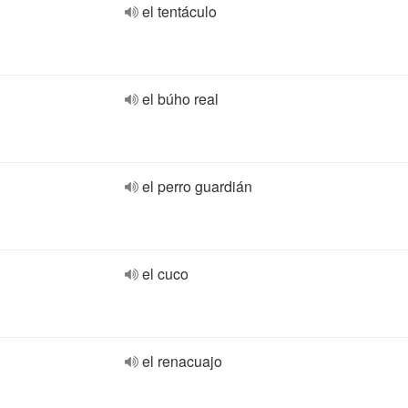
el tentáculo
el búho real
el perro guardián
el cuco
el renacuajo