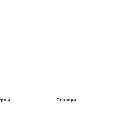
урсы
Словари
чёба английский
чёба немецкий
чёба испанский
чёба французский
чёба норвежский
чёба шведский