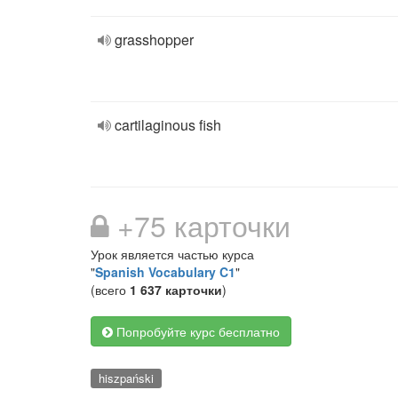
grasshopper
cartilaginous fish
+75 карточки
Урок является частью курса
"
Spanish Vocabulary C1
"
(всего
1 637 карточки
)
Попробуйте курс бесплатно
hiszpański