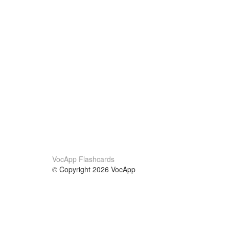
VocApp Flashcards
© Copyright 2026 VocApp
02-798 Mielczarskiego 8/58
Warsaw, Poland (EU)