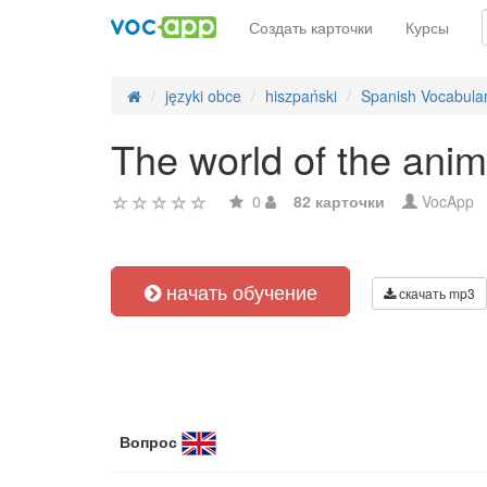
Создать карточки
Курсы
języki obce
hiszpański
Spanish Vocabula
The world of the anim
0
82 карточки
VocApp
начать обучение
скачать mp3
Вопрос