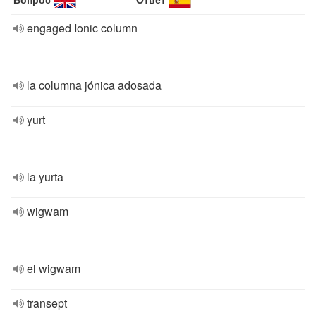
engaged Ionic column
la columna jónica adosada
yurt
la yurta
wigwam
el wigwam
transept