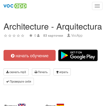
Toggl
navig
Architecture - Arquitectura
0
83 карточки
VocApp
начать обучение
скачать mp3
Печать
играть
Проверьте себя
Вопрос
Ответ