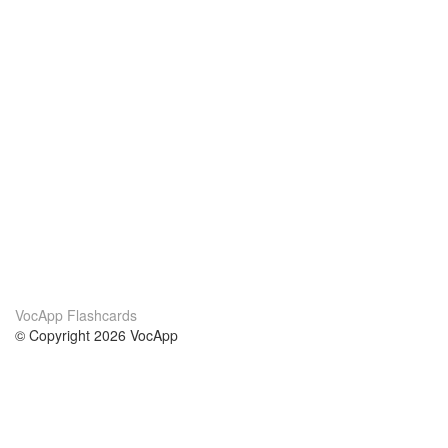
VocApp Flashcards
© Copyright 2026 VocApp
02-798 Mielczarskiego 8/58
Warsaw, Poland (EU)