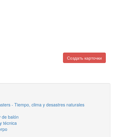
Создать карточки
asters - Tiempo, clima y desastres naturales
y de balón
y técnica
erpo