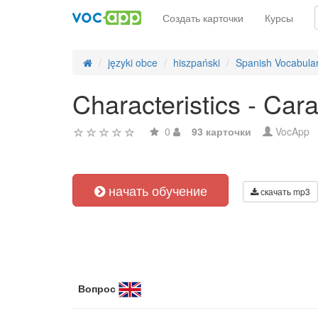
Создать карточки
Курсы
języki obce
hiszpański
Spanish Vocabula
Characteristics - Cara
0
93 карточки
VocApp
начать обучение
скачать mp3
Вопрос