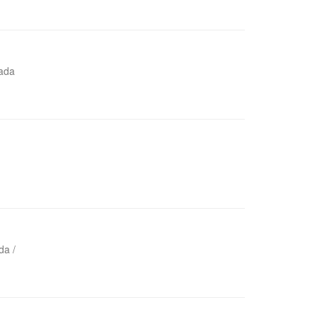
vada
da /