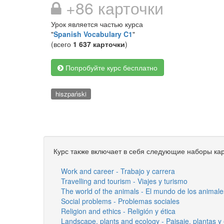
+86 карточки
Урок является частью курса
"
Spanish Vocabulary C1
"
(всего
1 637 карточки
)
Попробуйте курс бесплатно
hiszpański
Курс также включает в себя следующие наборы кар
Work and career - Trabajo y carrera
Travelling and tourism - Viajes y turismo
The world of the animals - El mundo de los animale
Social problems - Problemas sociales
Religion and ethics - Religión y ética
Landscape, plants and ecology - Paisaje, plantas y