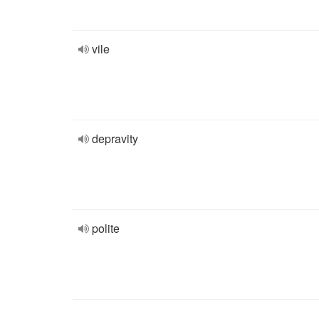
vile
depravity
polite