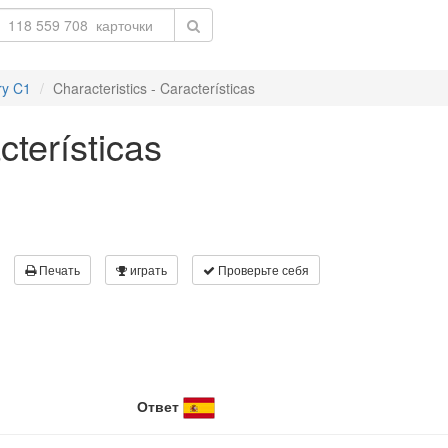
ry C1
Characteristics - Características
cterísticas
Печать
играть
Проверьте себя
Ответ