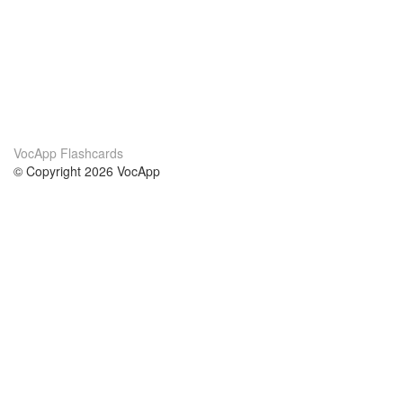
VocApp Flashcards
© Copyright 2026 VocApp
02-798 Mielczarskiego 8/58
Warsaw, Poland (EU)
О нас
Условия