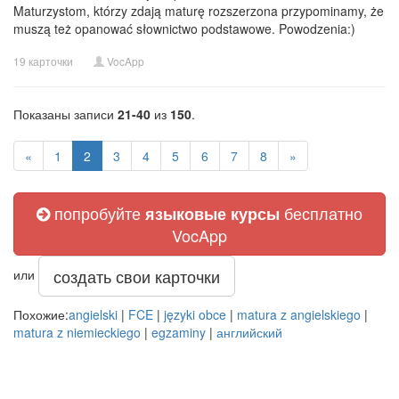
Maturzystom, którzy zdają maturę rozszerzona przypominamy, że
muszą też opanować słownictwo podstawowe. Powodzenia:)
19 карточки
VocApp
Показаны записи
21-40
из
150
.
«
1
2
3
4
5
6
7
8
»
попробуйте
бесплатно
языковые курсы
VocApp
создать свои карточки
или
Похожие:
angielski
|
FCE
|
języki obce
|
matura z angielskiego
|
matura z niemieckiego
|
egzaminy
|
английский