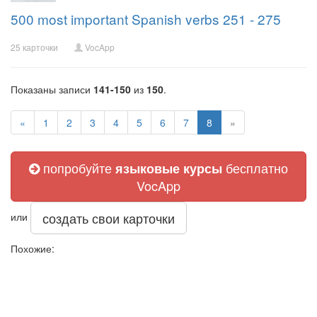
500 most important Spanish verbs 251 - 275
25 карточки
VocApp
Показаны записи
141-150
из
150
.
«
1
2
3
4
5
6
7
8
»
попробуйте
бесплатно
языковые курсы
VocApp
создать свои карточки
или
Похожие: