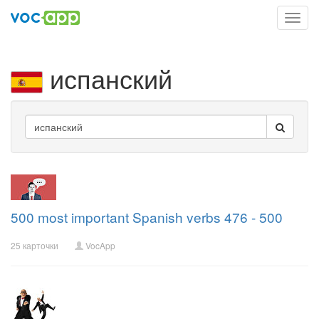
Toggl
navig
испанский
500 most important Spanish verbs 476 - 500
25 карточки
VocApp