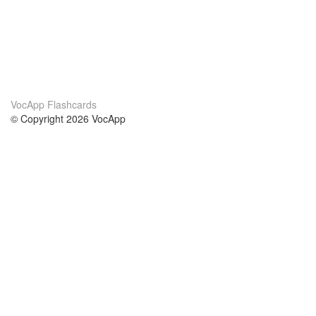
VocApp Flashcards
© Copyright 2026 VocApp
02-798 Mielczarskiego 8/58
Warsaw, Poland (EU)
О нас
Условия
наша команда
100% гарантия