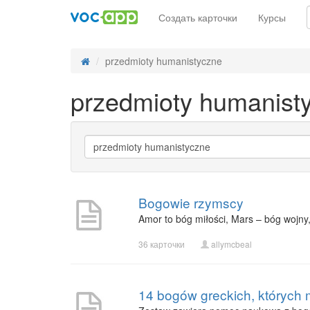
Создать карточки
Курсы
przedmioty humanistyczne
przedmioty humanist
Bogowie rzymscy
Amor to bóg miłości, Mars – bóg wojny,
36 карточки
allymcbeal
14 bogów greckich, których 