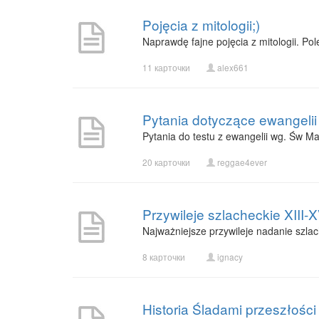
Pojęcia z mitologii;)
Naprawdę fajne pojęcia z mitologii. Po
11 карточки
alex661
Pytania dotyczące ewangelii
Pytania do testu z ewangelii wg. Św M
20 карточки
reggae4ever
Przywileje szlacheckie XIII-X
Najważniejsze przywileje nadanie szlac
8 карточки
ignacy
Historia Śladami przeszłości