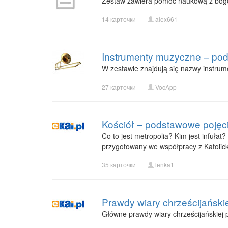
Zestaw zawiera pomoc naukową z bogów
14 карточки
alex661
Instrumenty muzyczne – pods
W zestawie znajdują się nazwy instrum
27 карточки
VocApp
Kościół – podstawowe pojęc
Co to jest metropolia? Kim jest infuła
przygotowany we współpracy z Katolick
35 карточки
lenka1
Prawdy wiary chrześcijańskie
Główne prawdy wiary chrześcijańskiej 