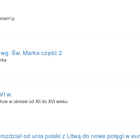
lecam!;p
 wg. Św. Marka część 2
arka
VI w.
hcie w okresie od XII do XVI wieku.
 rozdział od unia polski z Litwą do nowe potęgi w eu