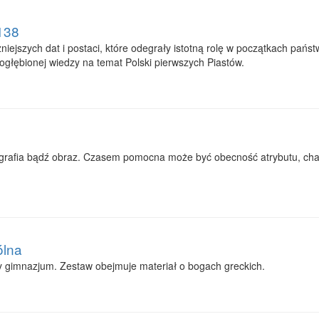
138
niejszych dat i postaci, które odegrały istotną rolę w początkach pańs
pogłębionej wiedzy na temat Polski pierwszych Piastów.
grafia bądź obraz. Czasem pomocna może być obecność atrybutu, char
ólna
y gimnazjum. Zestaw obejmuje materiał o bogach greckich.