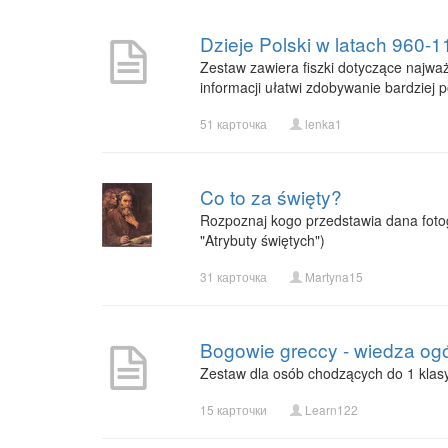
Dzieje Polski w latach 960-1
Zestaw zawiera fiszki dotyczące najważ
informacji ułatwi zdobywanie bardziej 
51 карточка
lenka1
Co to za święty?
Rozpoznaj kogo przedstawia dana foto
"Atrybuty świętych")
31 карточка
Martyna15
Bogowie greccy - wiedza og
Zestaw dla osób chodzących do 1 klas
15 карточки
Learn122