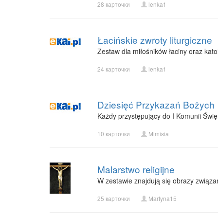
28 карточки
lenka1
Łacińskie zwroty liturgiczne
Zestaw dla miłośników łaciny oraz katolic
24 карточки
lenka1
Dziesięć Przykazań Bożych
Każdy przystępujący do I Komunii Święt
10 карточки
Mimisia
Malarstwo religijne
W zestawie znajdują się obrazy związan
25 карточки
Martyna15