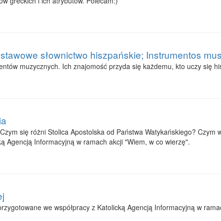
 greckich i ich atrybutów. Polecam:)
tawowe słownictwo hiszpańskie; Instrumentos musi
entów muzycznych. Ich znajomość przyda się każdemu, kto uczy się his
ia
t? Czym się różni Stolica Apostolska od Państwa Watykańskiego? Czym wł
ą Agencją Informacyjną w ramach akcji "Wiem, w co wierzę".
j
przygotowane we współpracy z Katolicką Agencją Informacyjną w ramac