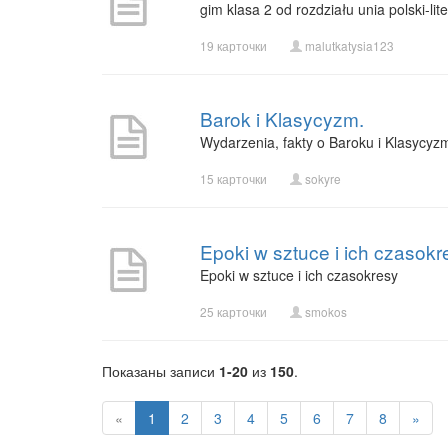
gim klasa 2 od rozdziału unia polski-l
19 карточки
malutkatysia123
Barok i Klasycyzm.
Wydarzenia, fakty o Baroku i Klasycyzm
15 карточки
sokyre
Epoki w sztuce i ich czasokr
Epoki w sztuce i ich czasokresy
25 карточки
smokos
Показаны записи
1-20
из
150
.
«
1
2
3
4
5
6
7
8
»