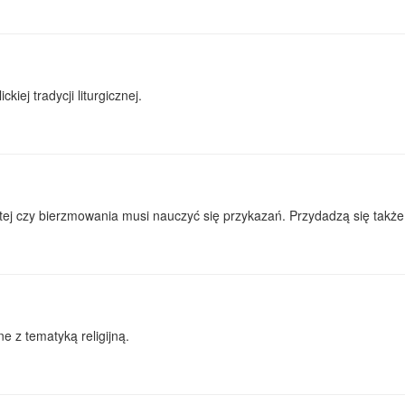
kiej tradycji liturgicznej.
ej czy bierzmowania musi nauczyć się przykazań. Przydadzą się także u
e z tematyką religijną.