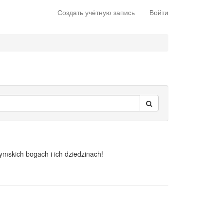
Создать учётную запись
Войти
ymskich bogach i ich dziedzinach!