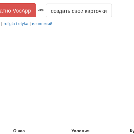
атно VocApp
создать свои карточки
или
|
religia i etyka
|
испанский
О нас
Условия
К