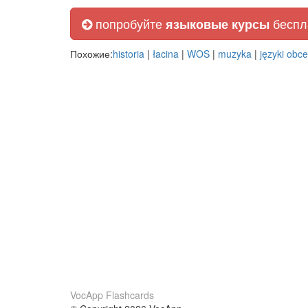
попробуйте
беспл
языковые курсы
Похожие:
historia
|
łacina
|
WOS
|
muzyka
|
języki obce
VocApp Flashcards