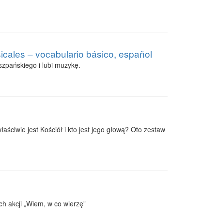
cales – vocabulario básico, español
zpańskiego i lubi muzykę.
aściwie jest Kościół i kto jest jego głową? Oto zestaw
h akcji „Wiem, w co wierzę”