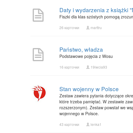
Daty i wydarzenia z książki "
Fiszki dla klas szóstych pomogą zrozum
26 карточки
marttru
Państwo, władza
Podstawowe pojęcia z Wosu
16 карточки
19iwcia93
Stan wojenny w Polsce
Zestaw zawiera pytania dotyczące okres
które trzeba pamiętać. W zestawie zaw
rozszerzonym). Zestaw powstał we wsp
wojennego w Polsce.
43 карточки
lenka1