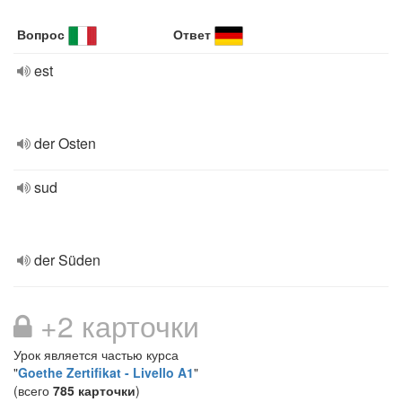
Вопрос
Ответ
est
der Osten
sud
der Süden
+2 карточки
Урок является частью курса
"
Goethe Zertifikat - Livello A1
"
(всего
785 карточки
)