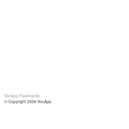
VocApp Flashcards
© Copyright 2026 VocApp
02-798 Mielczarskiego 8/58
Warsaw, Poland (EU)