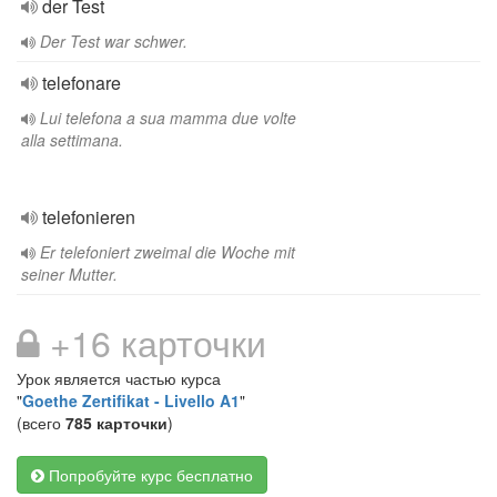
der Test
Der Test war schwer.
telefonare
Lui telefona a sua mamma due volte
alla settimana.
telefonieren
Er telefoniert zweimal die Woche mit
seiner Mutter.
+16 карточки
Урок является частью курса
"
Goethe Zertifikat - Livello A1
"
(всего
785 карточки
)
Попробуйте курс бесплатно