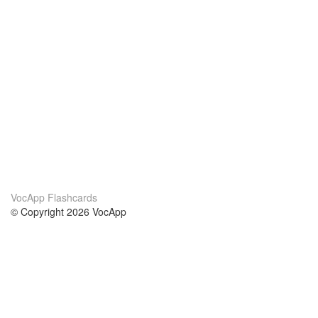
VocApp Flashcards
© Copyright 2026 VocApp
02-798 Mielczarskiego 8/58
Warsaw, Poland (EU)