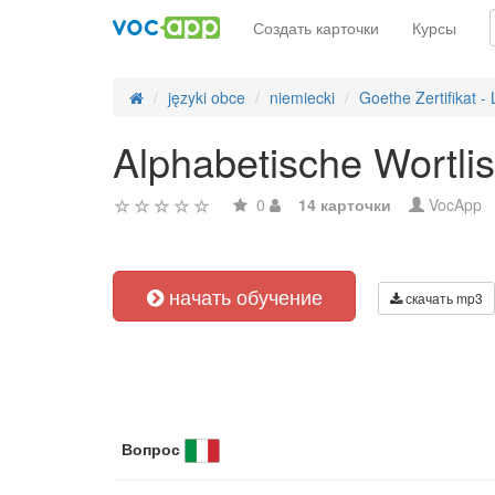
Создать карточки
Курсы
języki obce
niemiecki
Goethe Zertifikat - 
Alphabetische Wortlis
0
14 карточки
VocApp
начать обучение
скачать mp3
Вопрос