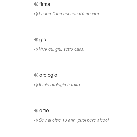
firma
La tua firma qui non c'è ancora.
giù
Vive qui giù, sotto casa.
orologio
Il mio orologio è rotto.
oltre
Se hai oltre 18 anni puoi bere alcool.