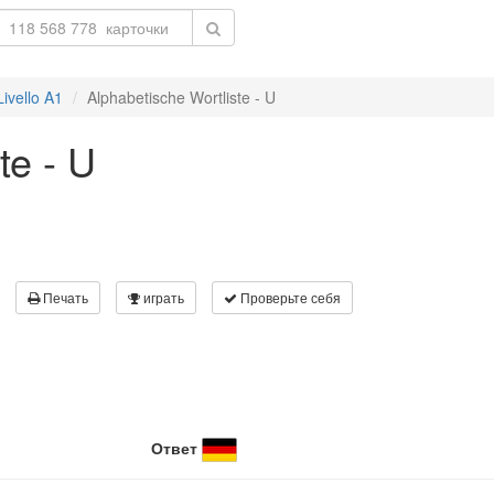
Livello A1
Alphabetische Wortliste - U
te - U
Печать
играть
Проверьте себя
Ответ