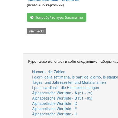
(всего
785 карточки
)
Попробуйте курс бесплатно
niemiecki
Курс также включает в себя следующие наборы кар
Numeri - die Zahlen
I giorni della settimana, le parti del giorno, le stag
Tages- und Jahreszeiten und Monatsnamen
I punti cardinali - die Himmelsrichtungen
Alphabetische Wortliste - A (51 - 75)
Alphabetische Wortliste - B (51 - 65)
Alphabetische Wortliste - D
Alphabetische Wortliste - F
Alphabetische Wortliste - H