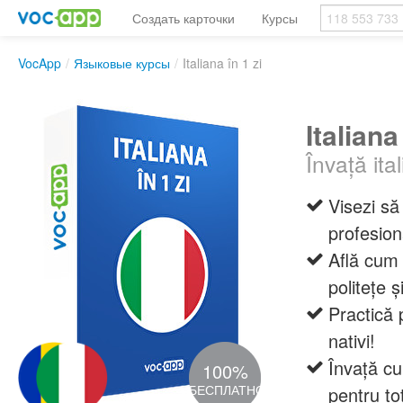
Создать карточки
Курсы
VocApp
/
Языковые курсы
/
Italiana în 1 zi
Italiana
Învață ita
Visezi să
profesion
Află cum 
politețe ș
Practică 
nativi!
Învață c
100%
БЕСПЛАТНО
pentru t