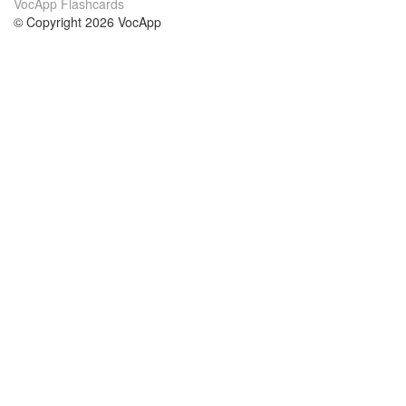
VocApp Flashcards
© Copyright 2026 VocApp
02-798 Mielczarskiego 8/58
Warsaw, Poland (EU)
О нас
Условия
наша команда
100% гарантия
Блог
политика конфиденциальности
правила
Контакт
GDPR
связаться
Курсы
Помощь
Учёба английский
Часто задаваемые вопросы
Учёба немецкий