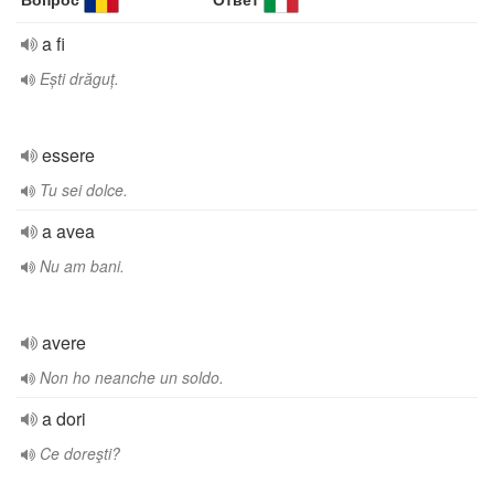
a fi
Ești drăguț.
essere
Tu sei dolce.
a avea
Nu am bani.
avere
Non ho neanche un soldo.
a dori
Ce doreşti?