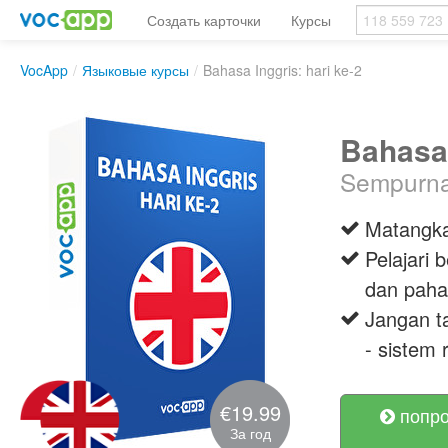
Создать карточки
Курсы
VocApp
/
Языковые курсы
/
Bahasa Inggris: hari ke-2
Bahasa 
Sempurnak
Matangka
Pelajari
dan paha
Jangan t
- sistem
€19.99
попро
За год