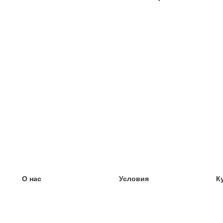
О нас
Условия
К
наша команда
100% гарантия
У
Блог
политика конфиденциальности
У
правила
У
Контакт
GDPR
У