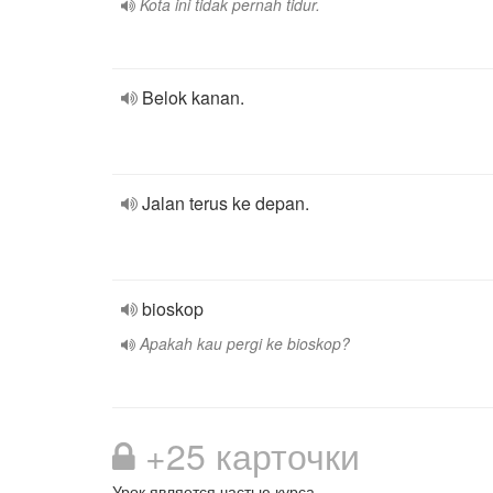
Kota ini tidak pernah tidur.
Belok kanan.
Jalan terus ke depan.
bioskop
Apakah kau pergi ke bioskop?
+25 карточки
Урок является частью курса