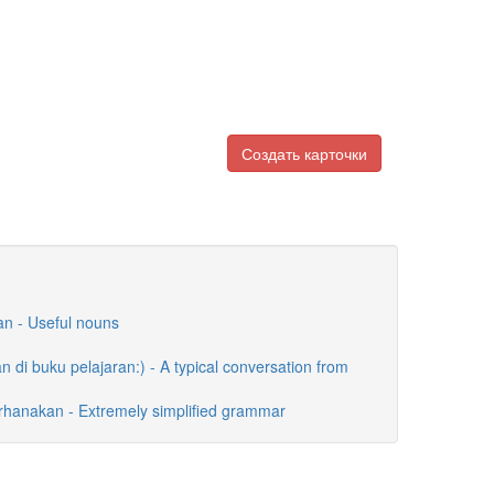
Создать карточки
an - Useful nouns
di buku pelajaran:) - A typical conversation from
rhanakan - Extremely simplified grammar