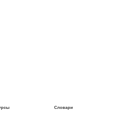
урсы
Словари
чёба английский
чёба немецкий
чёба испанский
чёба французский