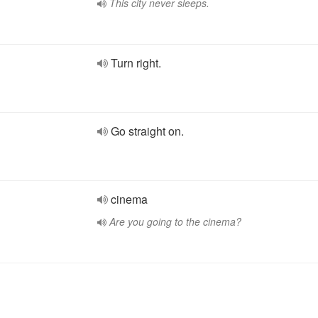
This city never sleeps.
Turn right.
Go straight on.
cinema
Are you going to the cinema?