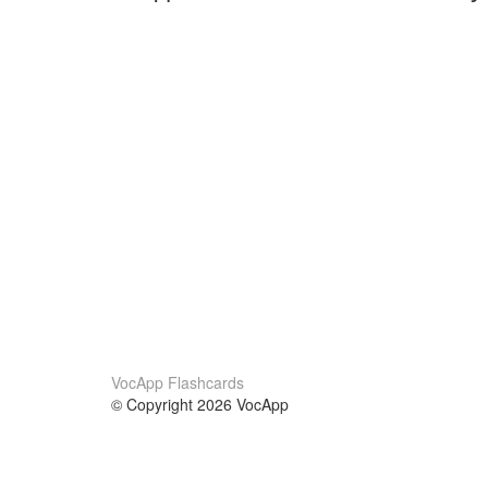
VocApp Flashcards
© Copyright 2026 VocApp
02-798 Mielczarskiego 8/58
Warsaw, Poland (EU)