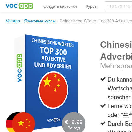
Создать карточки
Курсы
VocApp
/
Языковые курсы
/
Chinesische Wörter: Top 300 Adjektiv
Chinesi
Adverb
Mehrsprac
Du kanns
Wortschat
sprechen 
Lerne wi
oder “生
€19.99
Durch Bei
За год