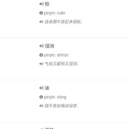
软
pinyin: ruǎn
这条围巾摸起来很软。
湿润
pinyin: shīrùn
气候又暖和又湿润。
浓
pinyin: nóng
我不喜欢喝浓绿茶。