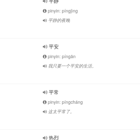
平静
pinyin: píngjìng
平静的夜晚
平安
pinyin: píngān
我只要一个平安的生活。
平常
pinyin: píngcháng
这太平常了。
热烈