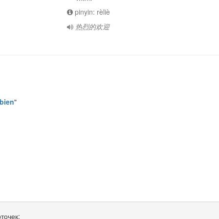
pinyin: rèliè
热烈的欢迎
bien
"
точек: