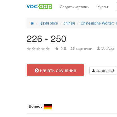
Создать карточки
Курсы
języki obce
chiński
Chinesische Wörter: 
226 - 250
0
25 карточки
VocApp
начать обучение
скачать mp3
Вопрос