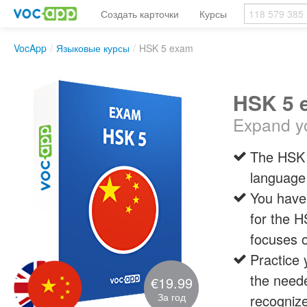
Создать карточки
Курсы
VocApp
/
Языковые курсы
/
HSK 5 exam
HSK 5 
Expand yo
The HSK i
language 
You have
for the H
focuses o
Practice 
the neede
€19.99
За год
recognize