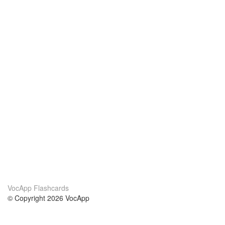
VocApp Flashcards
© Copyright 2026 VocApp
02-798 Mielczarskiego 8/58