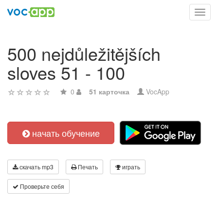
Toggl
navig
500 nejdůležitějších
sloves 51 - 100
0
51 карточка
VocApp
начать обучение
скачать mp3
Печать
играть
Проверьте себя