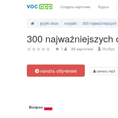
Создать карточки
Курсы
języki obce
rosyjski
300 najważniejszych 
300 najważniejszych 
0
25 карточки
VocApp
начать обучение
скачать mp3
Вопрос