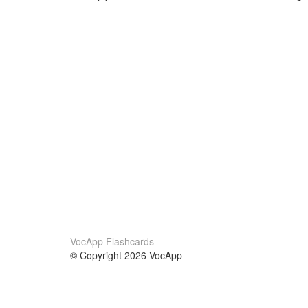
VocApp Flashcards
© Copyright 2026 VocApp
02-798 Mielczarskiego 8/58
Warsaw, Poland (EU)