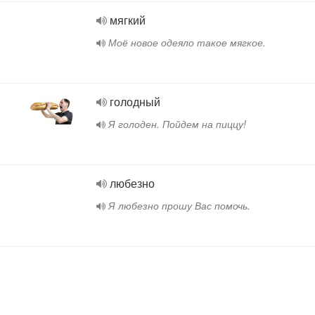
мягкий
Моё новое одеяло такое мягкое.
голодный
Я голоден. Пойдем на пиццу!
любезно
Я любезно прошу Вас помочь.