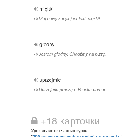
miękki
Mój nowy kocyk jest taki miękki!
głodny
Jestem głodny. Chodźmy na pizzę!
uprzejmie
Uprzejmie proszę o Pańską pomoc.
+18 карточки
Урок является частью курса
"
300 najważniejszych określeń po rosyjsku
"