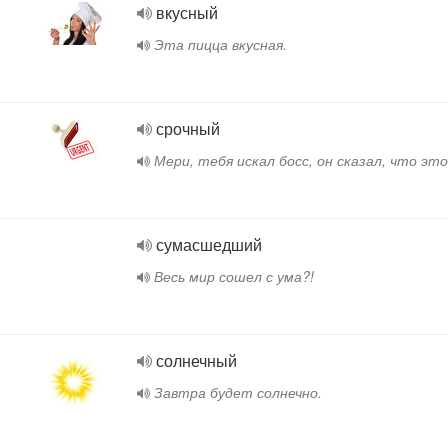
вкусный
Эта пицца вкусная.
срочный
Мери, тебя искал босс, он сказал, что это
сумасшедший
Весь мир сошел с ума?!
солнечный
Завтра будет солнечно.