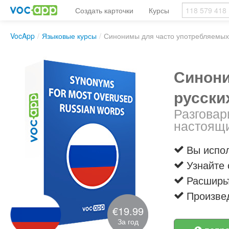
Создать карточки
Курсы
VocApp
/
Языковые курсы
/
Синонимы для часто употребляемых 
Синони
русски
Разговар
настоящи
Вы испо
Узнайте 
Расширь
Произве
€19.99
За год