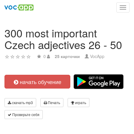
Toggl
navig
300 most important
Czech adjectives 26 - 50
0
25 карточки
VocApp
начать обучение
скачать mp3
Печать
играть
Проверьте себя