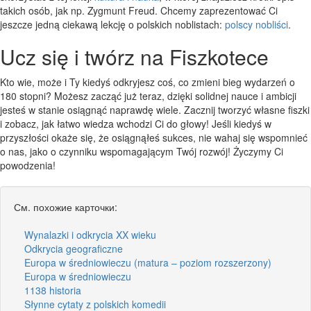
takich osób, jak np. Zygmunt Freud. Chcemy zaprezentować Ci
jeszcze jedną ciekawą lekcję o polskich noblistach:
polscy nobliści
.
Ucz się i twórz na Fiszkotece
Kto wie, może i Ty kiedyś odkryjesz coś, co zmieni bieg wydarzeń o
180 stopni? Możesz zacząć już teraz, dzięki solidnej nauce i ambicji
jesteś w stanie osiągnąć naprawdę wiele. Zacznij tworzyć własne fiszki
i zobacz, jak łatwo wiedza wchodzi Ci do głowy! Jeśli kiedyś w
przyszłości okaże się, że osiągnąłeś sukces, nie wahaj się wspomnieć
o nas, jako o czynniku wspomagającym Twój rozwój! Życzymy Ci
powodzenia!
См. похожие карточки:
Wynalazki i odkrycia XX wieku
Odkrycia geograficzne
Europa w średniowieczu (matura – poziom rozszerzony)
Europa w średniowieczu
1138 historia
Słynne cytaty z polskich komedii