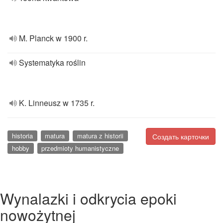
M. Planck w 1900 r.
Systematyka roślin
K. Linneusz w 1735 r.
historia
matura
matura z historii
Создать карточки
hobby
przedmioty humanistyczne
Wynalazki i odkrycia epoki
nowożytnej