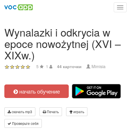
Toggl
navig
Wynalazki i odkrycia w
epoce nowożytnej (XVI –
XIXw.)
5
1
44 карточки
Mimisia
начать обучение
скачать mp3
Печать
играть
Проверьте себя