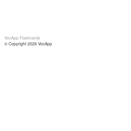
VocApp Flashcards
© Copyright 2026 VocApp
02-798 Mielczarskiego 8/58
Warsaw, Poland (EU)
О нас
Условия
наша команда
100% гарантия
Блог
политика конфиденциальности