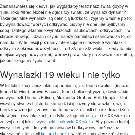
Zastanawiałeś się kiedyś, jak wyglądałby teraz nasz świat, gdyby w
1866 roku Alfred Nobel nie ogłosiłby światu, że wynalazł dynamit?
Takie genialne wynalazki są definicją ludzkości, żyjemy właśnie po to,
by wynajdować, tworzyć i odkrywać. Gdyby nie one, nie bylibyśmy
sobą. Dlatego właśnie o wynalazcach, naukowcach, odkrywcach – w
skrócie mówiąc ludziach czynu, należy pamiętać i szanować za to, co
nam dali. W tej lekcji poznamy interesujące i niezwykłe wynalazki i
odkrycia z okresu nowożytności – od XVI do XIX wieku – kiedy to miał
miejsce wysyp nowych idei, tworów i praw, który na zawsze zmienił to,
jak postrzegamy życie i świat.
Wynalazki 19 wieku i nie tylko
W tej lekcji znajdziesz takie zagadnienia, jak: teoria ewolucji (inaczej
teoria Darwina), prawo Pascala, teoria heliocentryczna, dowiesz się,
co wynaleźli Thomas Edison, Alexander Graham Bell, Doppler. Oni
wszyscy stworzyli historię, której dzisiaj uczymy się w szkole, więc
bardzo ważne jest, żebyś znał te nazwiska. Jeśli chcesz dowiedzieć
się więcej o wynalazkach, nie tylko z tego okresu, ale i z XX wieku to
zajrzyj do tej lekcji:
wynalazki i odkrycia XX wieku
. Aby poznać lepiej
wszystkich tych zdolnych naukowców i odkrywców, możesz też
skorzystać z tej lekcji
kultura i nauka
, w której znajdziesz krótki opis