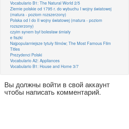
Vocabulario B1: The Natural World 2/5
Ziemie polskie od 1795 r. do wybuchu I wojny światowej
(matura - poziom rozszerzony)
Polska od I do II wojny światowej (matura - poziom
rozszerzony)
czyim synem był bolesław śmiały
e fiszki
Najpopularniejsze tytuły filmów; The Most Famous Film
Titles
Prezydenci Polski
Vocabulario A2: Appliances
Vocabulario B1: House and Home 3/7
Вы должны войти в свой аккаунт
чтобы написать комментарий.