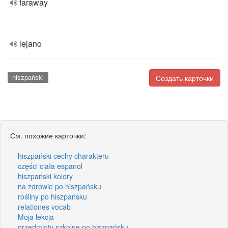
faraway
lejano
hiszpański
Создать карточки
См. похожие карточки:
hiszpański cechy charakteru
części ciała espanol
hiszpański kolory
na zdrowie po hiszpańsku
rośliny po hiszpańsku
relationes vocab
Moja lekcja
przedmioty szkolne po hiszpańsku