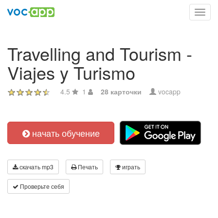
Toggl
navig
Travelling and Tourism -
Viajes y Turismo
4.5
1
28 карточки
vocapp
начать обучение
скачать mp3
Печать
играть
Проверьте себя