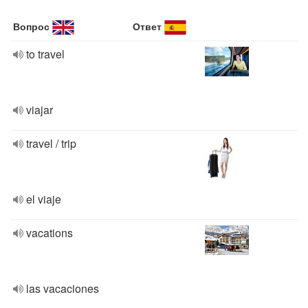
Вопрос
Ответ
to travel
viajar
travel / trip
el viaje
vacations
las vacaciones