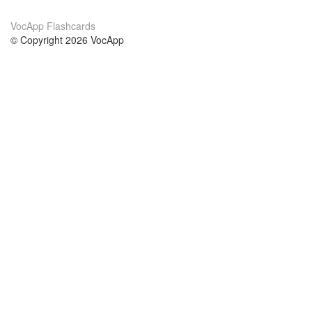
VocApp Flashcards
© Copyright 2026 VocApp
02-798 Mielczarskiego 8/58
Warsaw, Poland (EU)
О нас
Условия
наша команда
100% гарантия
Блог
политика конфиденциальности
правила
Контакт
GDPR
связаться
Курсы
Помощь