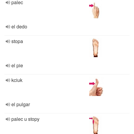
palec
el dedo
stopa
el pie
kciuk
el pulgar
palec u stopy