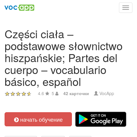
Toggl
navig
Części ciała –
podstawowe słownictwo
hiszpańskie; Partes del
cuerpo – vocabulario
básico, español
4.6
5
42 карточки
VocApp
начать обучение