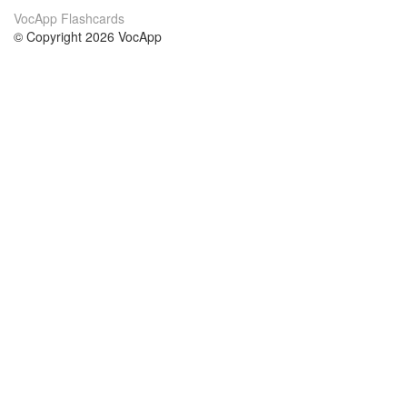
VocApp Flashcards
© Copyright 2026 VocApp
02-798 Mielczarskiego 8/58
Warsaw, Poland (EU)
О нас
Условия
наша команда
100% гарантия
Блог
политика конфиденциальности
правила
Контакт
GDPR
связаться
Курсы
Помощь
Учёба английский
Часто задаваемые вопросы