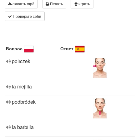
скачать mp3
Печать
играть
Проверьте себя
Вопрос
Ответ
policzek
la mejilla
podbródek
la barbilla