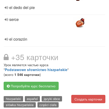
el dedo del pie
serce
el corazón
+35 карточки
Урок является частью курса
"
Podstawowe słownictwo hiszpańskie
"
(всего
1 546 карточки
)
Попробуйте курс бесплатно
hiszpański
español
języki obce
Создать карточки
słówka hiszpańskie
części ciała