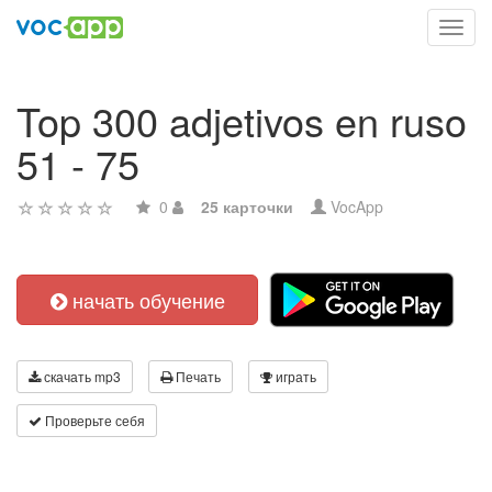
Toggl
navig
Top 300 adjetivos en ruso
51 - 75
0
25 карточки
VocApp
начать обучение
скачать mp3
Печать
играть
Проверьте себя