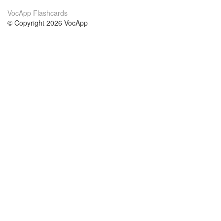
VocApp Flashcards
© Copyright 2026 VocApp
02-798 Mielczarskiego 8/58
Warsaw, Poland (EU)
О нас
Условия
наша команда
100% гарантия
Блог
политика конфиденциальности
правила
Контакт
GDPR
связаться
Курсы
Помощь
Учёба английский
Часто задаваемые вопросы