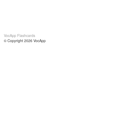
VocApp Flashcards
© Copyright 2026 VocApp
02-798 Mielczarskiego 8/58
Warsaw, Poland (EU)
О нас
Условия
наша команда
100% гарантия
Блог
политика конфиденциальности