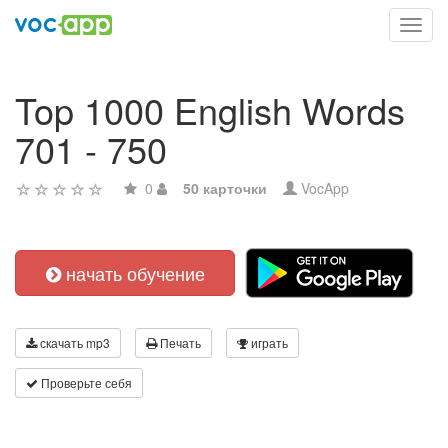
Toggl
navig
Top 1000 English Words
701 - 750
0
50 карточки
VocApp
начать обучение
скачать mp3
Печать
играть
Проверьте себя