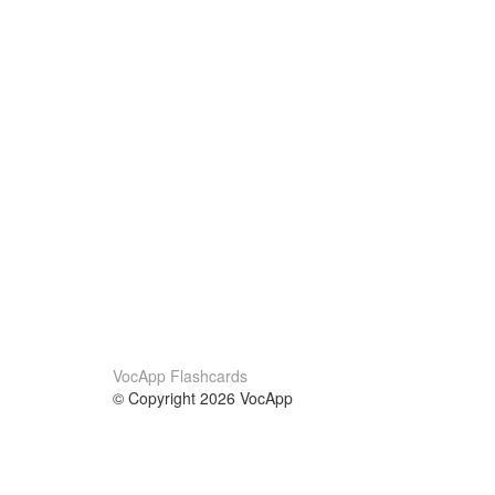
VocApp Flashcards
© Copyright 2026 VocApp
02-798 Mielczarskiego 8/58
Warsaw, Poland (EU)