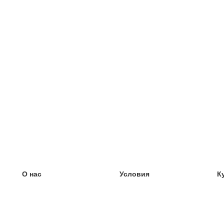
О нас
Условия
К
наша команда
100% гарантия
У
Блог
политика конфиденциальности
У
правила
У
Контакт
GDPR
У