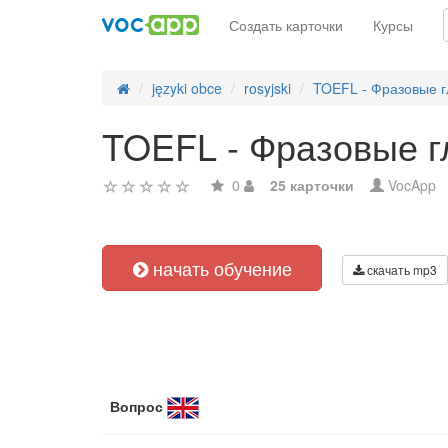
Создать карточки
Курсы
języki obce
rosyjski
TOEFL - Фразовые г
TOEFL - Фразовые гл
0
25 карточки
VocApp
начать обучение
скачать mp3
Вопрос