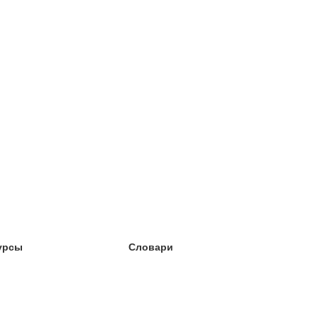
урсы
Словари
чёба английский
чёба немецкий
чёба испанский
чёба французский