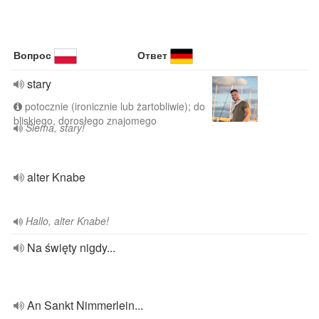
Вопрос
Ответ
stary
potocznie (ironicznie lub żartobliwie); do
bliskiego, dorosłego znajomego
Siema, stary!
alter Knabe
Hallo, alter Knabe!
Na święty nigdy...
An Sankt Nimmerlein...