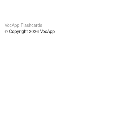
VocApp Flashcards
© Copyright 2026 VocApp
02-798 Mielczarskiego 8/58
Warsaw, Poland (EU)
О нас
Условия
наша команда
100% гарантия
Блог
политика конфиденциальности
правила
Контакт
GDPR
связаться