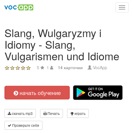
Toggl
navig
Slang, Wulgaryzmy i
Idiomy - Slang,
Vulgarismen und Idiome
5
1
14 карточки
VocApp
начать обучение
скачать mp3
Печать
играть
Проверьте себя