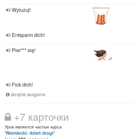
Wyluzuj!
Entspann dich!
Pier*** się!
Fick dich!
skrajnie wulgarne
+7 карточки
Урок является частью курса
"
Niemiecki: dzień drugi
"