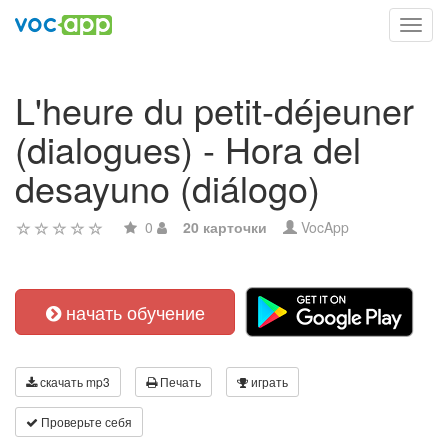
Toggl
navig
L'heure du petit-déjeuner
(dialogues) - Hora del
desayuno (diálogo)
0
20 карточки
VocApp
начать обучение
скачать mp3
Печать
играть
Проверьте себя