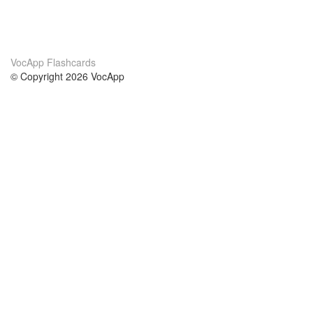
VocApp Flashcards
© Copyright 2026 VocApp
02-798 Mielczarskiego 8/58
Warsaw, Poland (EU)
О нас
Условия
наша команда
100% гарантия
Блог
политика конфиденциальности
правила
Контакт
GDPR