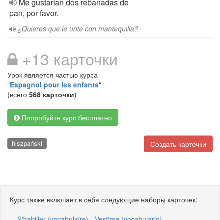
Me gustarían dos rebanadas de
pan, por favor.
¿Quieres que le unte con mantequilla?
+13 карточки
Урок является частью курса
"
Espagnol pour les enfants
"
(всего
568 карточки
)
Попробуйте курс бесплатно
hiszpański
Создать карточки
Курс также включает в себя следующие наборы карточек:
S'habiller (vocabulaire) - Vestirse (vocabulario)