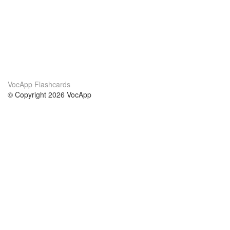
VocApp Flashcards
© Copyright 2026 VocApp
02-798 Mielczarskiego 8/58
Warsaw, Poland (EU)
О нас
Условия