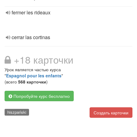
fermer les rideaux
cerrar las cortinas
+18 карточки
Урок является частью курса
"
Espagnol pour les enfants
"
(всего
568 карточки
)
Попробуйте курс бесплатно
hiszpański
Создать карточки