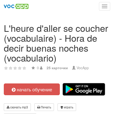
Toggl
navig
L'heure d'aller se coucher
(vocabulaire) - Hora de
decir buenas noches
(vocabulario)
0
25 карточки
VocApp
начать обучение
скачать mp3
Печать
играть