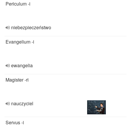
Periculum -i
niebezpieczeństwo
Evangelium -i
ewangelia
Magister -ri
nauczyciel
Servus -i