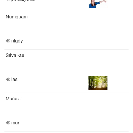
Numquam
nigdy
Silva -ae
las
Murus -i
mur