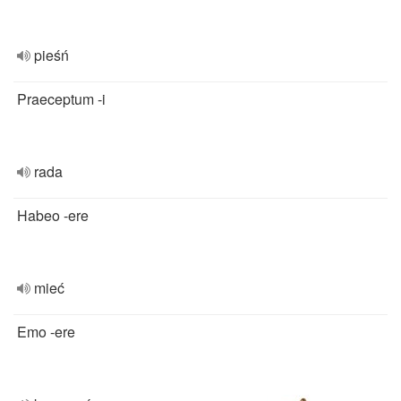
pieśń
Praeceptum -i
rada
Habeo -ere
mieć
Emo -ere