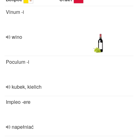
Vinum -i
wino
Poculum -i
kubek, kielich
Impleo -ere
napełniać