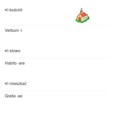
kościół
Verbum -i
słowo
Habito -are
mieszkać
Gratia -ae