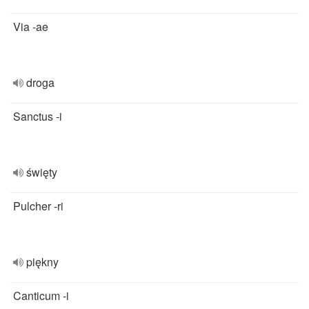
Via -ae
droga
Sanctus -i
święty
Pulcher -ri
piękny
Canticum -i