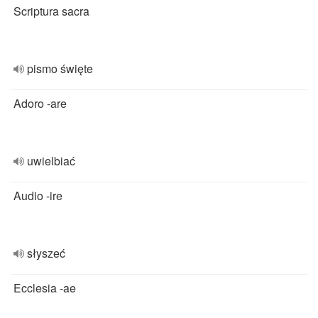
Scriptura sacra
pismo święte
Adoro -are
uwielbiać
Audio -ire
słyszeć
Ecclesia -ae