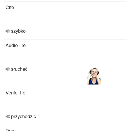
Cito
szybko
Audio -ire
słuchać
Venio -ire
przychodzić
Duo