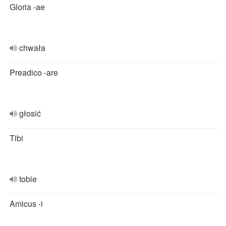
Gloria -ae
chwała
Preadico -are
głosić
Tibi
tobie
Amicus -i