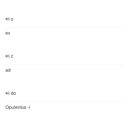
o
ex
z
ad
do
Opulentus -i