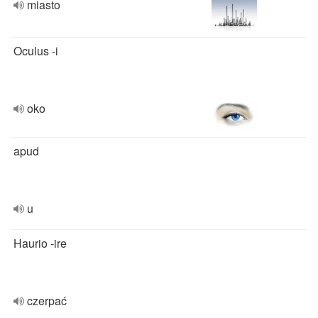
miasto
Oculus -i
oko
apud
u
Haurio -ire
czerpać