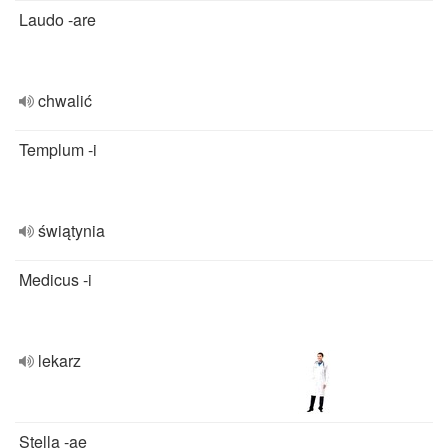
Laudo -are
chwalić
Templum -i
świątynia
Medicus -i
lekarz
Stella -ae