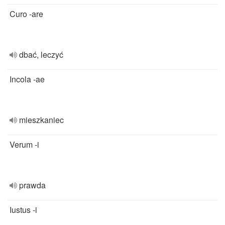
Curo -are
dbać, leczyć
Incola -ae
mieszkaniec
Verum -i
prawda
Iustus -i