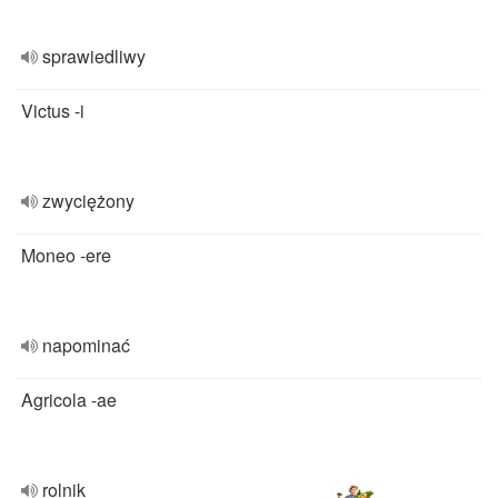
sprawiedliwy
Victus -i
zwyciężony
Moneo -ere
napominać
Agricola -ae
rolnik