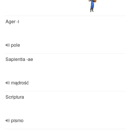
Ager -i
pole
Sapientia -ae
mądrość
Scriptura
pismo