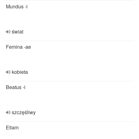
Mundus -i
świat
Femina -ae
kobieta
Beatus -i
szczęśliwy
Etiam