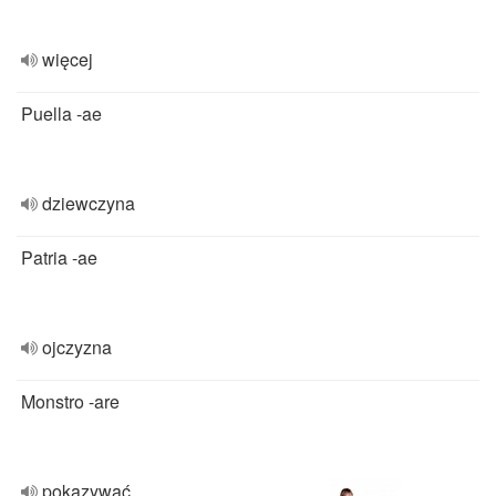
więcej
Puella -ae
dziewczyna
Patria -ae
ojczyzna
Monstro -are
pokazywać