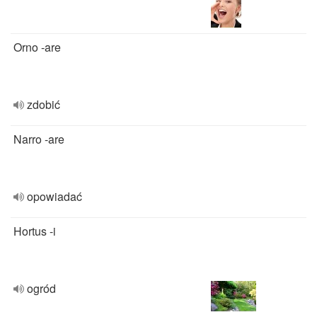
Orno -are
zdobić
Narro -are
opowiadać
Hortus -i
ogród