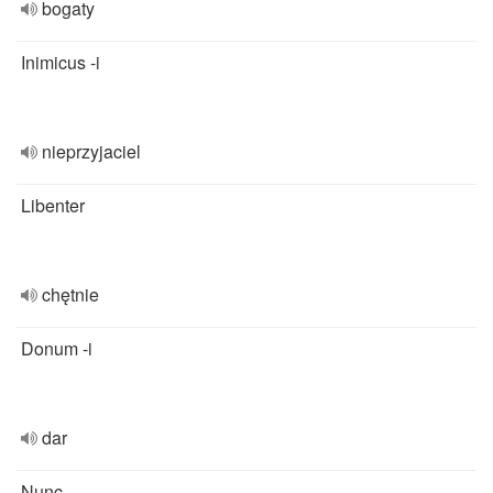
bogaty
Inimicus -i
nieprzyjaciel
Libenter
chętnie
Donum -i
dar
Nunc