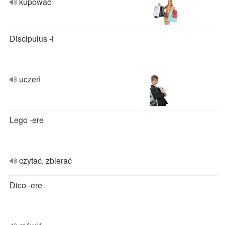
kupować
Discipulus -i
uczeń
Lego -ere
czytać, zbierać
Dico -ere