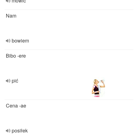
mówić
Nam
bowiem
Bibo -ere
pić
Cena -ae
posiłek