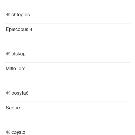
chłopiec
Episcopus -i
biskup
Mitto -ere
posyłać
Saepe
często