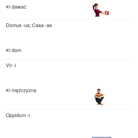
dawać
Domus -us; Casa -ae
dom
Vir -i
mężczyzna
Oppidum -i