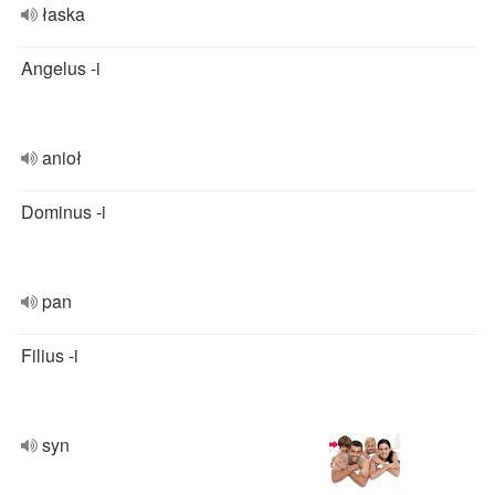
łaska
Angelus -i
anioł
Dominus -i
pan
Filius -i
syn