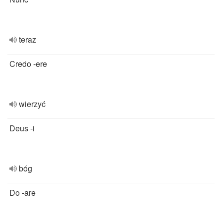
teraz
Credo -ere
wierzyć
Deus -i
bóg
Do -are