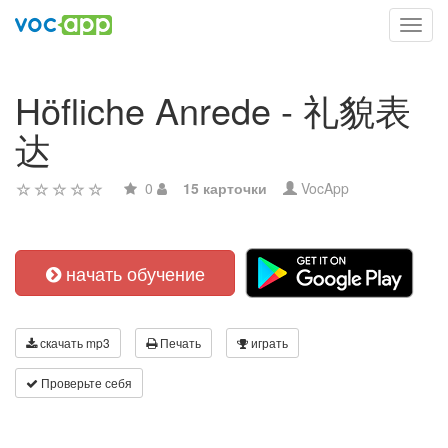
Toggl
navig
Höfliche Anrede - 礼貌表
达
0
15 карточки
VocApp
начать обучение
скачать mp3
Печать
играть
Проверьте себя