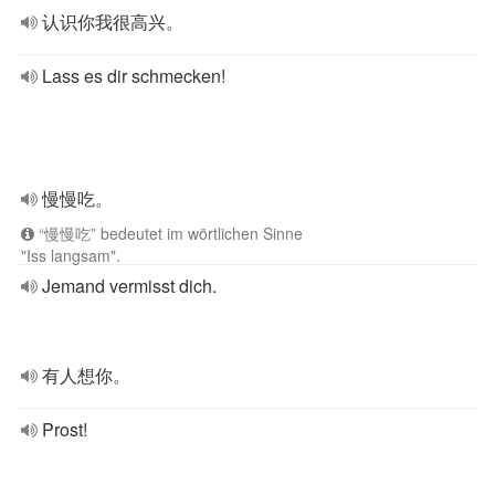
认识你我很高兴。
Lass es dir schmecken!
慢慢吃。
“慢慢吃” bedeutet im wörtlichen Sinne
"Iss langsam".
Jemand vermisst dich.
有人想你。
Prost!