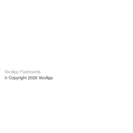
VocApp Flashcards
© Copyright 2026 VocApp
02-798 Mielczarskiego 8/58
Warsaw, Poland (EU)