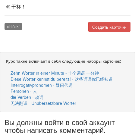
干杯！
chiński
Создать карточки
Курс также включает в себя следующие наборы карточек:
Zehn Wörter in einer Minute - 十个词语 一分钟
Diese Wörter kennst du bereits! - 这些词语你已经知道
Interrogativpronomen - 疑问代词
Personen - 人
die Verben - 动词
无法翻译 - Unübersetzbare Wörter
Вы должны войти в свой аккаунт
чтобы написать комментарий.