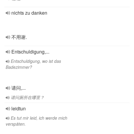
nichts zu danken
不用谢.
Entschuldigung,...
Entschuldigung, wo ist das
Badezimmer?
请问,...
请问厕所在哪里？
leidtun
Es tut mir leid, ich werde mich
verspäten.