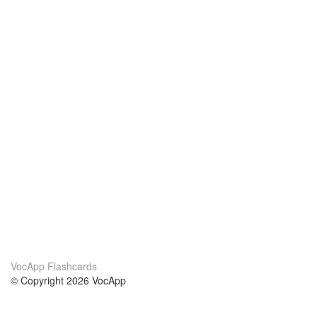
VocApp Flashcards
© Copyright 2026 VocApp
02-798 Mielczarskiego 8/58