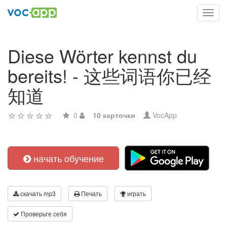
Toggl
navig
Diese Wörter kennst du
bereits! - 这些词语你已经
知道
0
10 карточки
VocApp
начать обучение
скачать mp3
Печать
играть
Проверьте себя