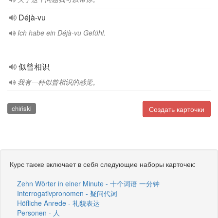
Déjà-vu
Ich habe ein Déjà-vu Gefühl.
似曾相识
我有一种似曾相识的感觉。
chiński
Создать карточки
Курс также включает в себя следующие наборы карточек:
Zehn Wörter in einer Minute - 十个词语 一分钟
Interrogativpronomen - 疑问代词
Höfliche Anrede - 礼貌表达
Personen - 人