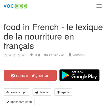
Toggl
navig
food in French - le lexique
de la nourriture en
français
0
94 карточки
vocapp2
начать обучение
скачать mp3
Печать
играть
Проверьте себя