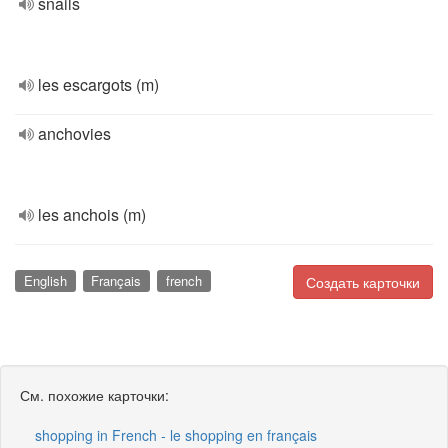
snails
les escargots (m)
anchovies
les anchois (m)
English
Français
french
Создать карточки
См. похожие карточки:
shopping in French - le shopping en français